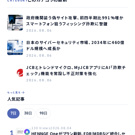
CATEGORY
政府機関装う偽サイト攻撃、前四半期比991%増か
スマートフォン狙うフィッシング詐欺に警鐘
2026.08.06
日本のサイバーセキュリティ市場、2034年に460億
ドル規模へ成長か
2026.08.06
JCBとトレンドマイクロ、MyJCBアプリにAI「詐欺チ
ェック」機能を常設し不正対策を強化
2026.08.06
もっと見る
人気記事
7日
30日
90日
130 Views
2026.08.04
1
HENNGE Oneがプラン刷新、EDR/MDRなど統合しセ