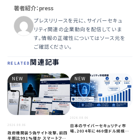
著者紹介：press
プレスリリースを元に、サイバーセキュ
リティ関連の企業動向を配信していま
す。情報の正確性についてはソース元を
ご確認ください。
関連記事
RELATED
NEW
NEW
2026
JC
アプ
2026.08.06
日本のサイバーセキュリティ市
2026.08.06
場、2034年に460億ドル規模へ
政府機関装う偽サイト攻撃、前四
成長か
半期比991%増か スマートフォン