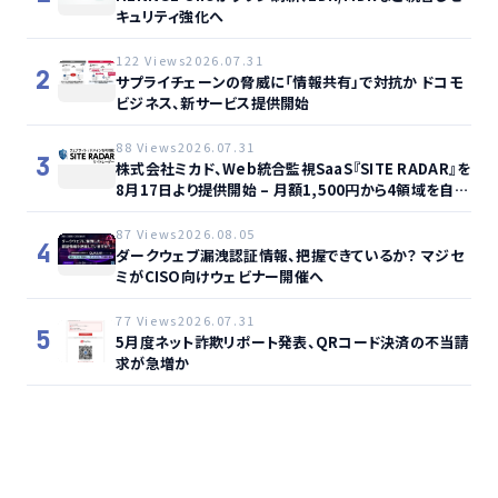
キュリティ強化へ
122 Views
2026.07.31
2
サプライチェーンの脅威に「情報共有」で対抗か ドコモ
ビジネス、新サービス提供開始
88 Views
2026.07.31
3
株式会社ミカド、Web統合監視SaaS『SITE RADAR』を
8月17日より提供開始 – 月額1,500円から4領域を自動
監視、動的サイト…
87 Views
2026.08.05
4
ダークウェブ漏洩認証情報、把握できているか？ マジセ
ミがCISO向けウェビナー開催へ
77 Views
2026.07.31
5
5月度ネット詐欺リポート発表、QRコード決済の不当請
求が急増か