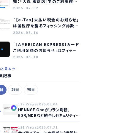
知：『大丸 東京店』でのご利用確認
をお願いします」はフィッシング詐
2026.07.02
欺メールです
「【e-Tax】未払い税金のお知らせ」
は国税庁を騙るフィッシング詐欺
― 見分け方と対処法
2026.06.16
「【AMERICAN EXPRESS】カード
ご利用金額のお知らせ」はフィッシ
ング詐欺メール ― アメリカン・エ
2026.06.10
キスプレスを装う偽メールの見分
け方
っと見る
気記事
7日
30日
90日
129 Views
2026.08.04
1
HENNGE Oneがプラン刷新、
EDR/MDRなど統合しセキュリティ
強化へ
121 Views
2026.07.31
2
サプライチェーンの脅威に「情報共