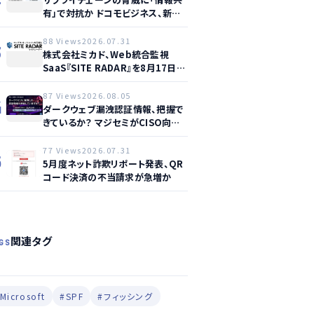
有」で対抗か ドコモビジネス、新サ
ービス提供開始
88 Views
2026.07.31
3
株式会社ミカド、Web統合監視
SaaS『SITE RADAR』を8月17日よ
り提供開始 – 月額1,500円から4領
域を自動監視、動的サイト…
87 Views
2026.08.05
4
ダークウェブ漏洩認証情報、把握で
きているか？ マジセミがCISO向け
ウェビナー開催へ
77 Views
2026.07.31
5
5月度ネット詐欺リポート発表、QR
コード決済の不当請求が急増か
関連タグ
GS
Microsoft
#SPF
#フィッシング