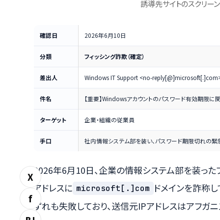
誘導先サイトのスクリーン
確認日
2026年6月10日
分類
フィッシング詐欺（確定）
差出人
Windows IT Support <no-reply[@]microsoft[.]com
件名
【重要】Windowsアカウントのパスワード有効期限に
ターゲット
企業・組織の従業員
手口
社内情報システム部を装い、パスワード期限切れの緊急性
2026年6月10日、企業の情報システム部を装っ
X
アドレスに
ドメインを詐称して
microsoft[.]com
f
ずれも失敗しており、送信元IPアドレスはアフガニ