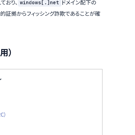
れており、
ドメイン配下の
windows[.]net
合的証拠からフィッシング詐欺であることが確
用）
し
C）