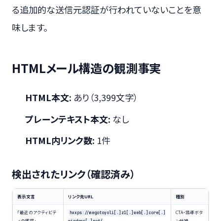
る追加的な送信元認証が行われていないことを意
味します。
HTMLメール構造の観測事実
HTML本文:
あり（3,399文字）
プレーンテキスト本文:
なし
HTML内リンク数:
1件
検出されたリンク（確認済み）
表示文言
リンク先URL
種別
「最近のアクティビテ
CTA・誘導ボタ
hxxps://megotoyoli[.]z1[.]web[.]core[.]
ィの確認」
ン候補
windows[.]net/