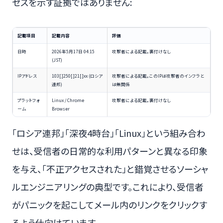
セスを示す証拠ではありません:
記載項目
記載内容
評価
日時
2026年5月17日 04:15
攻撃者による記載。裏付けなし
(JST)
IPアドレス
103[.]250[.]21[.]xx (ロシア
攻撃者による記載。このIPは攻撃者のインフラと
連邦)
は無関係
プラットフォ
Linux / Chrome
攻撃者による記載。裏付けなし
ーム
Browser
「ロシア連邦」「深夜4時台」「Linux」という組み合わ
せは、受信者の日常的な利用パターンと異なる印象
を与え、「不正アクセスされた」と錯覚させるソーシャ
ルエンジニアリングの典型です。これにより、受信者
がパニックを起こしてメール内のリンクをクリックす
るよう仕向けています。