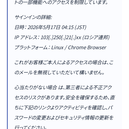
トの一部機能へのアクセスを制限しています。
サインインの詳細:
日時： 2026年5月17日 04:15 (JST)
IP アドレス： 103[.]250[.]21[.]xx (ロシア連邦)
プラットフォーム： Linux / Chrome Browser
これがお客様ご本人によるアクセスの場合は、こ
のメールを無視していただいて構いません。
心当たりがない場合 は、第三者による不正アク
セスのリスクがあります。安全を確保するため、直
ちに下記のリンクよりアクティビティを確認し、パ
スワードの変更およびセキュリティ情報の更新を
行ってください。