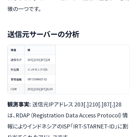
徴の一つです。
送信元サーバーの分析
項目
値
送信元IP
203[.]210[.]87[.]28
所在国
インドネシア（ID）
管理組織
IRT-STARNET-ID
CIDR
203[.]210[.]87[.]0/24
観測事実:
送信元IPアドレス 203[.]210[.]87[.]28
は、RDAP（Registration Data Access Protocol）情
報によりインドネシアのISP「IRT-STARNET-ID」に割
り当てられたアドレスです。