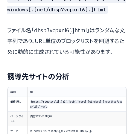
windows[.]net/dhsp7vcpxnl6[.]html
ファイル名「dhsp7vcpxnl6[.]html」はランダムな文
字列であり、URL単位のブロックリストを回避するた
めに動的に生成されている可能性があります。
誘導先サイトの分析
項目
値
最終URL
hxxps://megotoyoli[.]z1[.]web[.]core[.]windows[.]net/dhsp7vcp
xnl6[.]html
ページタイ
内容 REF-S07FQ021
トル
サーバー
Windows-Azure-Web/1[.]0 Microsoft-HTTPAPI/2[.]0