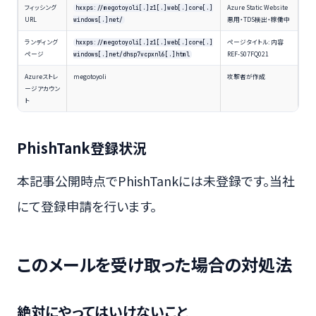
フィッシング
Azure Static Website
hxxps://megotoyoli[.]z1[.]web[.]core[.]
URL
悪用・TDS検出・稼働中
windows[.]net/
ランディング
ページタイトル: 内容
hxxps://megotoyoli[.]z1[.]web[.]core[.]
ページ
REF-S07FQ021
windows[.]net/dhsp7vcpxnl6[.]html
Azureストレ
megotoyoli
攻撃者が作成
ージアカウン
ト
PhishTank登録状況
本記事公開時点でPhishTankには未登録です。当社
にて登録申請を行います。
このメールを受け取った場合の対処法
絶対にやってはいけないこと