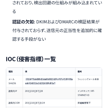
されており、検出回避の仕組みが組み込まれてい
る
認証の欠如:
DKIMおよびDMARCの検証結果が
付与されておらず、送信元の正当性を追加的に確
認する手段がない
IOC（侵害指標）一覧
種別
値
備考
メール
フィッシングメール本体
251b975de588d1bda8b0022d39cf57cf109f05a
SHA256
ed4f24831bc3d1526509d93a7
送信元IP
203[.]210[.]87[.]28
インドネシア / IRT-
STARNET-ID
送信元CIDR
203[.]210[.]87[.]0/24
同組織管理下