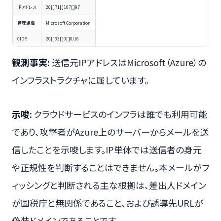
IPアドレス
20[.]71[.]107[.]97
管理組織
Microsoft Corporation
CIDR
20[.]33[.]0[.]0/16
観測事実:
送信元IPアドレスはMicrosoft（Azure）の
インフラストラクチャに属しています。
示唆:
クラウドサービスのインフラは誰でも利用可能
であり、攻撃者がAzure上のサーバーからメールを送
信したことを示唆します。IP単体では送信者の身元
や正規性を判断することはできません。本メールがフ
ィッシングと判断される主な根拠は、差出人ドメイン
が国税庁と無関係であること、および誘導先URLが
偽装ドメインであることです。