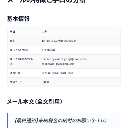
基本情報
項目
内容
件名
【e-Tax】未払い税金のお知らせ
差出人（表示名）
e-Tax税務署
差出人（実際のアドレ
marketing-campaigns[@]newsletter-
ス）
dashboard[.]poariker[.]com
送信日時
2026年6月16日 06:01（JST）
文字コード
UTF-8
メール本文（全文引用）
【最終通知】未納税金の納付のお願い（e-Tax）