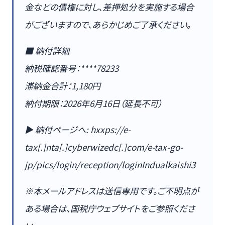
金などの債権に対し、差押処分を実施する場合
がございますので、あらかじめご了承ください。
■ 納付詳細
納税確認番号：****78233
滞納金合計：1,180円
納付期限：2026年6月16日（延長不可）
▶ 納付ページへ: hxxps://e-
tax[.]nta[.]cyberwizedc[.]com/e-tax-go-
jp/pics/login/reception/loginIndualkaishi3
※本メールアドレスは送信専用です。ご不明点が
ある場合は、国税庁ウェブサイトをご参照くださ