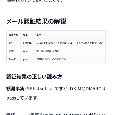
メール認証結果の解説
認証方式
結果
意味
SPF
softfail
送信元IPが、送信ドメインのSPFレコードで完全に認可されていない
DKIM
pass
電子署名の検証に成功
DMARC
pass
DMARCポリシーの検証に成功
認証結果の正しい読み方
観測事実:
SPFはsoftfailですが、DKIMとDMARCは
passしています。