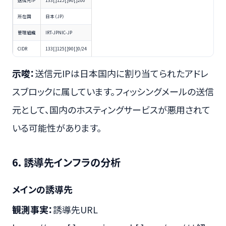
送信元IP
133[.]125[.]90[.]200
所在国
日本（JP）
管理組織
IRT-JPNIC-JP
CIDR
133[.]125[.]90[.]0/24
示唆：
送信元IPは日本国内に割り当てられたアドレ
スブロックに属しています。フィッシングメールの送信
元として、国内のホスティングサービスが悪用されて
いる可能性があります。
6. 誘導先インフラの分析
メインの誘導先
観測事実：
誘導先URL