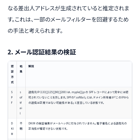
なる差出人アドレスが生成されていると推定されま
す。これは、一部のメールフィルターを回避するため
の手法と考えられます。
2. メール認証結果の検証
認
結
解説
証
果
方
式
S
s
送信元IP（133[.]125[.]90[.]200）は、myple[.]jp の SPF レコードによって完全には認
P
of
可されていないことを示します。SPFの「softfail」とは、ドメイン所有者が「このIPから
F
tf
の送信は正規ではない可能性がある」と宣言している状態です。
ai
l
D
不
DKIM の検証結果がメールヘッダに付与されていません。電子署名による送信元の
KI
明
正当性が確認できない状態です。
M