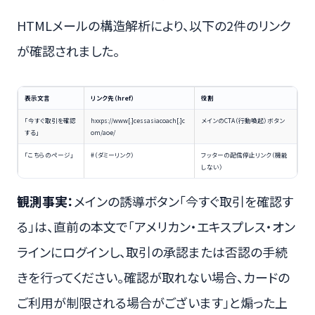
HTMLメールの構造解析により、以下の2件のリンク
が確認されました。
表示文言
リンク先（href）
役割
「今すぐ取引を確認
hxxps://www[.]cessasiacoach[.]c
メインのCTA（行動喚起）ボタン
する」
om/aoe/
「こちらのページ」
#（ダミーリンク）
フッターの配信停止リンク（機能
しない）
観測事実：
メインの誘導ボタン「今すぐ取引を確認す
る」は、直前の本文で「アメリカン・エキスプレス・オン
ラインにログインし、取引の承認または否認の手続
きを行ってください。確認が取れない場合、カードの
ご利用が制限される場合がございます」と煽った上