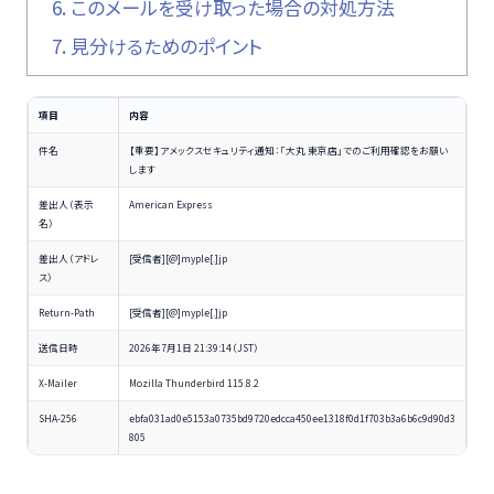
6.
このメールを受け取った場合の対処方法
7.
見分けるためのポイント
項目
内容
件名
【重要】アメックスセキュリティ通知：「大丸 東京店」でのご利用確認をお願い
します
差出人（表示
American Express
名）
差出人（アドレ
[受信者][@]myple[.]jp
ス）
Return-Path
[受信者][@]myple[.]jp
送信日時
2026年7月1日 21:39:14（JST）
X-Mailer
Mozilla Thunderbird 115.8.2
SHA-256
ebfa031ad0e5153a0735bd9720edcca450ee1318f0d1f703b3a6b6c9d90d3
805