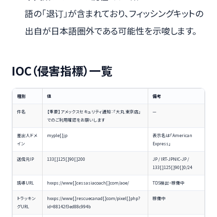
語の「退订」が含まれており、フィッシングキットの
出自が日本語圏外である可能性を示唆します。
IOC（侵害指標）一覧
種別
値
備考
件名
【重要】アメックスセキュリティ通知：「大丸 東京店」
—
でのご利用確認をお願いします
差出人ドメ
myple[.]jp
表示名は「American
イン
Express」
送信元IP
133[.]125[.]90[.]200
JP / IRT-JPNIC-JP /
133[.]125[.]90[.]0/24
誘導URL
hxxps://www[.]cessasiacoach[.]com/aoe/
TDS検出・稼働中
トラッキン
hxxps://www[.]rescuecanad[.]com/pixel[.]php?
稼働中
グURL
id=88142f3ed88c994b