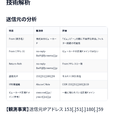
技術解析
送信元の分析
項目
観測値
評価
From（表示名）
株式会社ビュ ーカー
「ビュ」と「ー」の間に不自然な空白。フィル
ド
ター回避の可能性
From（アドレス）
no-reply-
ビューカードの正規ドメインではない
BwPi[@]creema[.]jp
Return-Path
no-reply-
Fromアドレスと一致
BwPi[@]creema[.]jp
送信元IP
153[.]51[.]180[.]59
モルドバ（MD）所在
IP所属組織
Abuse-C Role
CIDR: 153[.]51[.]160[.]0/19
ビューカード正規ドメ
viewsnet[.]jp /
一般に知られている正規ドメイン
イン（参考）
jreast[.]co[.]jp
【観測事実】
送信元IPアドレス 153[.]51[.]180[.]59