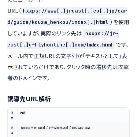
URL（
hxxps://www[.]jreast[.]co[.]jp/car
）を使用
d/guide/kouza_henkou/index[.]html
していますが、実際のリンク先は
hxxps://jr-
です。
east[.]gfhtyhonline[.]com/𝐢𝐧𝐝𝐞𝐱.𝐡𝐭𝐦𝐥
メール内で正規URLの文字列が「テキストとして」表
示されているだけであり、クリック時の遷移先は攻撃
者のドメインです。
誘導先URL解析
項
内容
目
誘
hxxps://jr-east[.]gfhtyhonline[.]com/𝐢𝐧𝐝𝐞𝐱.𝐡𝐭𝐦𝐥
導