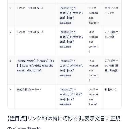
1
（アンカーテキストなし）
ヘッダー
ロゴ・ヘッダ
hxxps://jr-
（contai
ーリンク
east[.]gfhtyhonl
ner
ine[.]com/
header）
𝐢𝐧𝐝𝐞𝐱.𝐡𝐭𝐦𝐥
2
（アンカーテキストなし）
本文
CTA・誘導ボ
hxxps://jr-
（contai
タン候補
east[.]gfhtyhonl
ner
ine[.]com/
content
𝐢𝐧𝐝𝐞𝐱.𝐡𝐭𝐦𝐥
）
3
本文
CTA・誘導ボ
hxxps://www[.]jreast[.]co
hxxps://jr-
（contai
タン候補（正
[.]jp/card/guide/kouza_he
east[.]gfhtyhonl
ner
規URL偽装）
nkou/index[.]html
ine[.]com/
content
𝐢𝐧𝐝𝐞𝐱.𝐡𝐭𝐦𝐥
）
4
株式会社ビューカード
フッター
社名リンク
hxxps://jr-
（contai
east[.]gfhtyhonl
ner
ine[.]com/
footer）
𝐢𝐧𝐝𝐞𝐱.𝐡𝐭𝐦𝐥
【注目点】
リンク#3は特に巧妙です。表示文言に正規
のビューカード