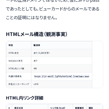
であったとしても、ビューカードからのメールである
ことの証明にはなりません。
HTMLメール構造（観測事実）
項目
観測値
HTML本文
あり（3,280文字）
text/plain本文
あり
HTML内リンク数
4件
共通の誘導先
hxxps://jr-east[.]gfhtyhonline[.]com/𝐢𝐧𝐝𝐞𝐱.𝐡𝐭𝐦𝐥
件名エンコーディング
utf-8
HTML内リンク詳細
#
表示文言
リンク先（href）
配置箇所
種別