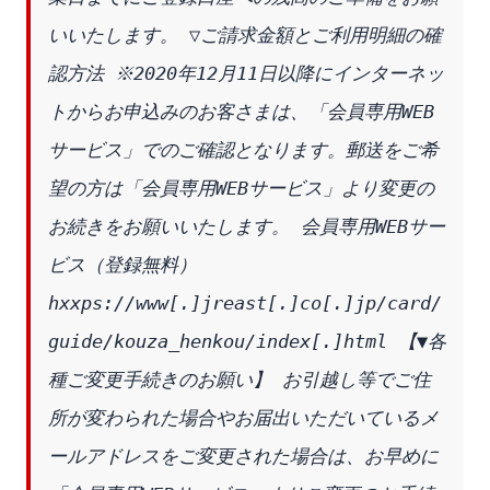
いいたします。 ▽ご請求金額とご利用明細の確
認方法 ※2020年12月11日以降にインターネッ
トからお申込みのお客さまは、「会員専用WEB
サービス」でのご確認となります。郵送をご希
望の方は「会員専用WEBサービス」より変更の
お続きをお願いいたします。 会員専用WEBサー
ビス（登録無料） 
hxxps://www[.]jreast[.]co[.]jp/card/
guide/kouza_henkou/index[.]html 【▼各
種ご変更手続きのお願い】 お引越し等でご住
所が変わられた場合やお届出いただいているメ
ールアドレスをご変更された場合は、お早めに