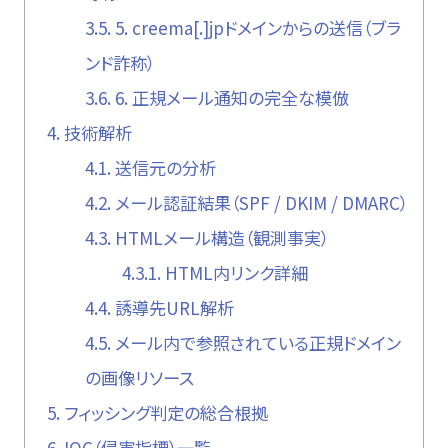
3.5.
5. creema[.]jpドメインからの送信（ブラ
ンド詐称）
3.6.
6. 正規メール通知の完全な模倣
4.
技術解析
4.1.
送信元の分析
4.2.
メール認証結果（SPF / DKIM / DMARC）
4.3.
HTMLメール構造（観測事実）
4.3.1.
HTML内リンク詳細
4.4.
誘導先URL解析
4.5.
メール内で参照されている正規ドメイン
の画像リソース
5.
フィッシング判定の総合根拠
6.
IOC（侵害指標）一覧