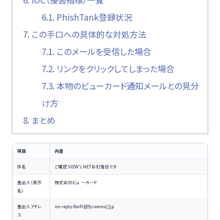
6.1.
PhishTank登録状況
7.
この手口への具体的な対処方法
7.1.
このメールを受信した場合
7.2.
リンクをクリックしてしまった場合
7.3.
本物のビューカード通知メールとの見分
け方
8.
まとめ
項目
内容
件名
ご確認:VIEW’s NETお引落日です
差出人（表示
株式会社ビュ ーカード
名）
差出人アドレ
no-reply-BwPi[@]creema[.]jp
ス