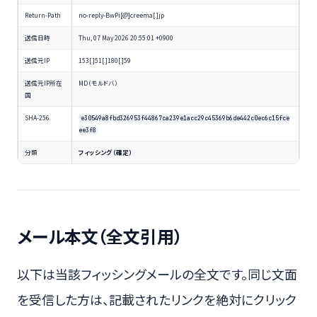
Return-Path
no-reply-BwPi[@]creema[.]jp
送信日時
Thu, 07 May 2026 20:55:01 +0900
送信元IP
153[.]51[.]180[.]59
送信元IP所在
MD（モルドバ）
国
SHA-256
e30549a8fbd326953f44867ca239e1acc29c45369b6de442c0ec6c15fce
ee3f8
分類
フィッシング（確定）
メール本文（全文引用）
以下は当該フィッシングメールの全文です。同じ文面
を受信した方は、記載されたリンクを絶対にクリック