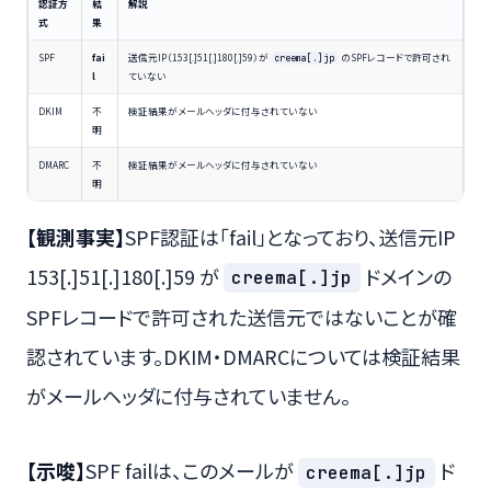
認証方
結
解説
式
果
SPF
fai
送信元IP（153[.]51[.]180[.]59）が
のSPFレコードで許可され
creema[.]jp
l
ていない
DKIM
不
検証結果がメールヘッダに付与されていない
明
DMARC
不
検証結果がメールヘッダに付与されていない
明
【観測事実】
SPF認証は「fail」となっており、送信元IP
153[.]51[.]180[.]59 が
ドメインの
creema[.]jp
SPFレコードで許可された送信元ではないことが確
認されています。DKIM・DMARCについては検証結果
がメールヘッダに付与されていません。
【示唆】
SPF failは、このメールが
ド
creema[.]jp