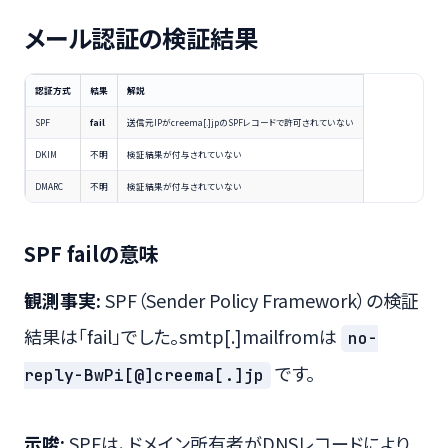
メール認証の検証結果
認証方式
結果
解説
SPF
fail
送信元IPがcreema[.]jpのSPFレコードで許可されていない
DKIM
不明
検証結果が付与されていない
DMARC
不明
検証結果が付与されていない
SPF failの意味
観測事実:
SPF（Sender Policy Framework）の検証
結果は「fail」でした。smtp[.]mailfromは
no-
です。
reply-BwPi[@]creema[.]jp
示唆:
SPFは、ドメイン所有者がDNSレコードにより