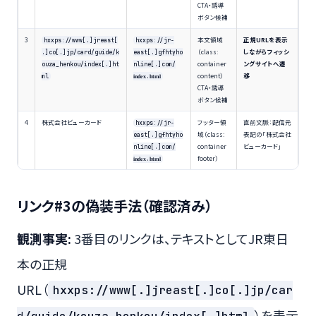
CTA・誘導
ボタン候補
3
本文領域
正規URLを表示
hxxps://www[.]jreast[
hxxps://jr-
（class:
しながらフィッシ
.]co[.]jp/card/guide/k
east[.]gfhtyho
container
ングサイトへ遷
ouza_henkou/index[.]ht
nline[.]com/
content）
移
ml
𝐢𝐧𝐝𝐞𝐱.𝐡𝐭𝐦𝐥
CTA・誘導
ボタン候補
4
株式会社ビューカード
フッター領
直前文脈：配信元
hxxps://jr-
域（class:
表記の「株式会社
east[.]gfhtyho
container
ビューカード」
nline[.]com/
footer）
𝐢𝐧𝐝𝐞𝐱.𝐡𝐭𝐦𝐥
リンク#3の偽装手法（確認済み）
観測事実:
3番目のリンクは、テキストとしてJR東日
本の正規
URL（
hxxps://www[.]jreast[.]co[.]jp/car
）を表示