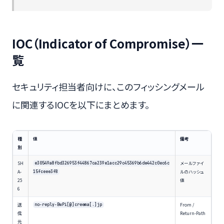
IOC（Indicator of Compromise）一
覧
セキュリティ担当者向けに、このフィッシングメール
に関連するIOCを以下にまとめます。
種
値
備考
別
SH
メールファイ
e30549a8fbd326953f44867ca239e1acc29c45369b6de442c0ec6c
A-
ルのハッシュ
15fceee3f8
25
値
6
送
From /
no-reply-BwPi[@]creema[.]jp
信
Return-Path
元