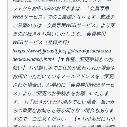
ットからお申込みのお客さまは、「会員専用
WEBサービス」でのご確認となります。郵送を
ご希望の方は「会員専用WEBサービス」より変
更のお続きをお願いいたします。 会員専用
WEBサービス（登録無料） 
hxxps://www[.]jreast[.]co[.]jp/card/guide/kouza_
henkou/index[.]html 【▼各種ご変更手続きのお
願い】 お引越し等でご住所が変わられた場合や
お届出いただいているメールアドレスをご変更
された場合は、お早めに「会員専用WEBサービ
ス」よりご変更のお手続きをお願いいたしま
す。 お手続きがまだお済みでない場合、当行か
らの重要なお知らせ等が届かない場合もありま
すので、ご注意ください。 【▼お引落日にお引