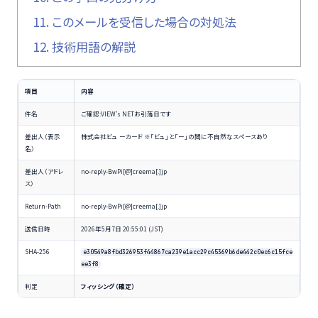
11.
このメールを受信した場合の対処法
12.
技術用語の解説
項目
内容
件名
ご確認:VIEW’s NETお引落日です
差出人（表示
株式会社ビュ ーカード ※「ビュ」と「ー」の間に不自然なスペースあり
名）
差出人（アドレ
no-reply-BwPi[@]creema[.]jp
ス）
Return-Path
no-reply-BwPi[@]creema[.]jp
送信日時
2026年5月7日 20:55:01 (JST)
SHA-256
e30549a8fbd326953f44867ca239e1acc29c45369b6de442c0ec6c15fce
ee3f8
判定
フィッシング（確定）