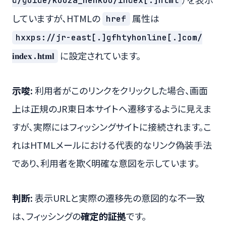
d/guide/kouza_henkou/index[.]html
していますが、HTMLの
属性は
href
hxxps://jr-east[.]gfhtyhonline[.]com/
に設定されています。
𝐢𝐧𝐝𝐞𝐱.𝐡𝐭𝐦𝐥
示唆:
利用者がこのリンクをクリックした場合、画面
上は正規のJR東日本サイトへ遷移するように見えま
すが、実際にはフィッシングサイトに接続されます。こ
れはHTMLメールにおける代表的なリンク偽装手法
であり、利用者を欺く明確な意図を示しています。
判断:
表示URLと実際の遷移先の意図的な不一致
は、フィッシングの
確定的証拠
です。