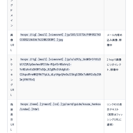
グ
ド
メ
イ
ン
画
メール内埋め
hxxps://ig[.]mail[.]viewsnet[.]jp/183/133726/9B90517AD
像
込み画像、稼
CC0D52104EA67422B82DEB9[.]jpg
UR
働中
L
ト
2 hopで画像
hxxps://tg[.]mail[.]viewsnet[.]jp/o/o292y_UxbWDrCftXiD
ラ
にリダイレク
blYZ1MJpOevhwvBP2lKw-MQuf3rN5shry1-
ッ
ト、稼働中
YvN3zAvVzDA5M7s5Qv_8ZgEMv3tAdgXcX-
キ
CIAqxcMreHWQYR47YpLb_dLytHgvQfwOsJI54g3ZBDx7uB6MZuOyZ0A
ン
1mjVK4YXxQ
グ
UR
L
偽
リンク#3の表
hxxps://www[.]jreast[.]co[.]jp/card/guide/kouza_henkou
装
示テキスト
/index[.]html
表
（実際はフィッ
示
シングURLに
UR
遷移）
L