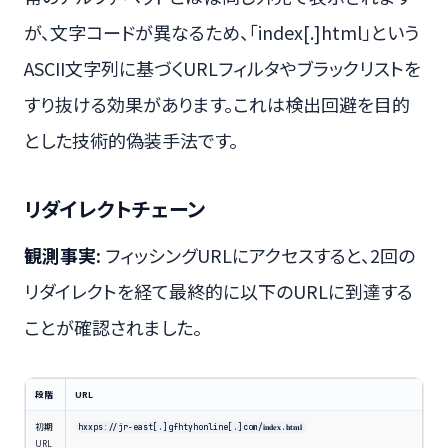
が、文字コードが異なるため、「index[.]html」という
ASCII文字列に基づくURLフィルタやブラックリストを
すり抜ける効果があります。これは検出回避を目的
とした技術的偽装手法です。
リダイレクトチェーン
観測事実:
フィッシングURLにアクセスすると、2回の
リダイレクトを経て最終的に以下のURLに到達する
ことが確認されました。
段階
URL
初期
hxxps://jr-east[.]gfhtyhonline[.]com/𝐢𝐧𝐝𝐞𝐱.𝐡𝐭𝐦𝐥
URL