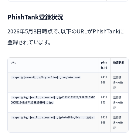
PhishTank登録状況
2026年5月8日時点で、以下のURLがPhishTankに
登録されています。
URL
phis
検証状態
h_id
9418
登録済
hxxps://jr-east[.]gfhtyhonline[.]com/𝐢𝐧𝐝𝐞𝐱.𝐡𝐭𝐦𝐥
866
み・未検
証
9418
登録済
hxxps://ig[.]mail[.]viewsnet[.]jp/183/133726/9B90517ADC
870
み・未検
C0D52104EA67422B82DEB9[.]jpg
証
9418
登録済
hxxps://tg[.]mail[.]viewsnet[.]jp/o/o292y_Uxb...（省略）
868
み・未検
証