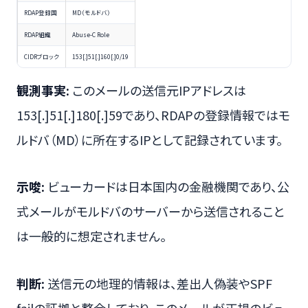
RDAP登録国
MD（モルドバ）
RDAP組織
Abuse-C Role
CIDRブロック
153[.]51[.]160[.]0/19
観測事実:
このメールの送信元IPアドレスは
153[.]51[.]180[.]59であり、RDAPの登録情報ではモ
ルドバ（MD）に所在するIPとして記録されています。
示唆:
ビューカードは日本国内の金融機関であり、公
式メールがモルドバのサーバーから送信されること
は一般的に想定されません。
判断:
送信元の地理的情報は、差出人偽装やSPF
failの証拠と整合しており、このメールが正規のビュ