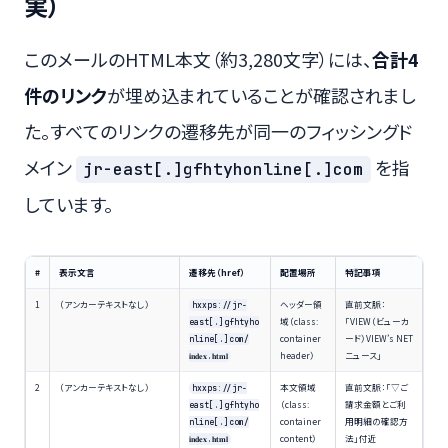
実）
このメールのHTML本文（約3,280文字）には、
合計4
件のリンク
が埋め込まれていることが確認されまし
た。すべてのリンクの遷移先が同一のフィッシングド
メイン
を指
jr-east[.]gfhtyhonline[.]com
しています。
#
表示文言
遷移先（href）
配置場所
特記事項
1
（アンカーテキストなし）
ヘッダー領
直前文脈：
hxxps://jr-
域（class:
「VIEW（ビューカ
east[.]gfhtyho
container
ード）VIEW’s NET
nline[.]com/
header）
ニュース」
𝐢𝐧𝐝𝐞𝐱.𝐡𝐭𝐦𝐥
2
（アンカーテキストなし）
本文領域
直前文脈：「▽ご
hxxps://jr-
（class:
請求金額とご利
east[.]gfhtyho
container
用明細の確認方
nline[.]com/
content）
法」付近
𝐢𝐧𝐝𝐞𝐱.𝐡𝐭𝐦𝐥