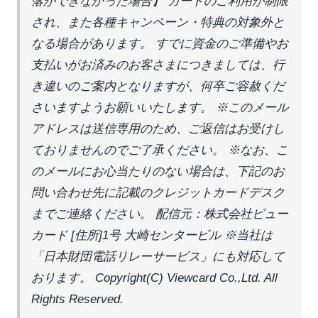
落ができなかった場合】 カードのご利用が制限
され、また各種キャンペーン・特典の対象外と
なる場合があります。 すでに資金のご準備やお
支払いがお済みのお客さまにつきましては、行
き違いのご案内となりますが、何卒ご容赦くだ
さいますようお願いいたします。 ※このメール
アドレスは送信専用のため、ご返信はお受けし
ておりませんのでご了承ください。 ※なお、こ
のメールにお心当たりのない場合は、下記のお
問い合わせ先に記載のクレジットカードデスク
までご連絡ください。 配信元：株式会社ビュー
カード [住所]1号 大崎センタービル ※当社は
「日本財団電話リレーサービス」にも対応して
おります。 Copyright(C) Viewcard Co.,Ltd. All 
Rights Reserved.