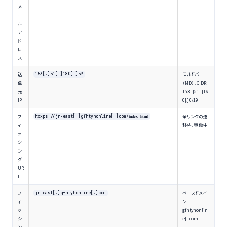
メ
ー
ル
ア
ド
レ
ス
送
モルドバ
153[.]51[.]180[.]59
信
（MD）、CIDR:
元
153[.]51[.]16
IP
0[.]0/19
フ
全リンクの遷
hxxps://jr-east[.]gfhtyhonline[.]com/𝐢𝐧𝐝𝐞𝐱.𝐡𝐭𝐦𝐥
ィ
移先、稼働中
ッ
シ
ン
グ
UR
L
フ
ベースドメイ
jr-east[.]gfhtyhonline[.]com
ィ
ン:
ッ
gfhtyhonlin
シ
e[.]com
ン