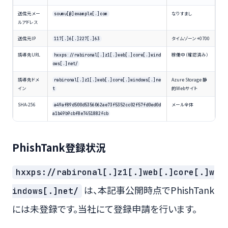
送信元メー
なりすまし
soumu[@]example[.]com
ルアドレス
送信元IP
タイムゾーン +0700
117[.]6[.]227[.]63
誘導先URL
稼働中（確認済み）
hxxps://rabironal[.]z1[.]web[.]core[.]wind
ows[.]net/
誘導先ドメ
Azure Storage 静
rabironal[.]z1[.]web[.]core[.]windows[.]ne
イン
的Webサイト
t
SHA-256
メール全体
a49af89d500d5356062ae73f5352cc02f57fd0ed0d
a1b49b9cbf8e7451882fcb
PhishTank登録状況
hxxps://rabironal[.]z1[.]web[.]core[.]w
は、本記事公開時点でPhishTank
indows[.]net/
には未登録です。当社にて登録申請を行います。