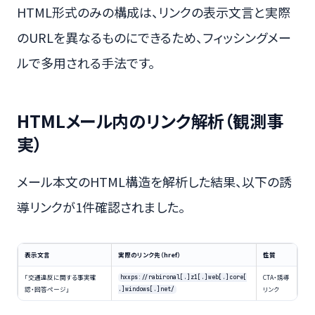
HTML形式のみの構成は、リンクの表示文言と実際
のURLを異なるものにできるため、フィッシングメー
ルで多用される手法です。
HTMLメール内のリンク解析（観測事
実）
メール本文のHTML構造を解析した結果、以下の誘
導リンクが1件確認されました。
表示文言
実際のリンク先（href）
性質
「交通違反に関する事実確
CTA・誘導
hxxps://rabironal[.]z1[.]web[.]core[
認・回答ページ」
リンク
.]windows[.]net/