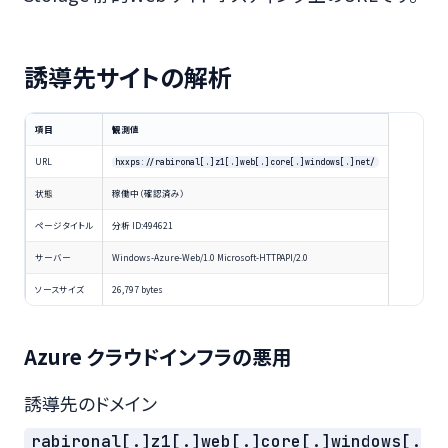
誘導先サイトの解析
項目
観測値
URL
hxxps://rabironal[.]z1[.]web[.]core[.]windows[.]net/
状態
稼働中（確認済み）
ページタイトル
分析 ID:494621
サーバー
Windows-Azure-Web/1.0 Microsoft-HTTPAPI/2.0
ソースサイズ
26,797 bytes
Azure クラウドインフラの悪用
誘導先のドメイン
rabironal[.]z1[.]web[.]core[.]windows[.