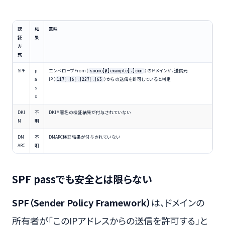
認
結
意味
証
果
方
式
SPF
p
エンベロープFrom（
）のドメインが、送信元
soumu[@]example[.]com
a
IP（
）からの送信を許可していると判定
117[.]6[.]227[.]63
s
s
DKI
不
DKIM署名の検証結果が付与されていない
M
明
DM
不
DMARC検証結果が付与されていない
ARC
明
SPF passでも安全とは限らない
SPF（Sender Policy Framework）
は、ドメインの
所有者が「このIPアドレスからの送信を許可する」と