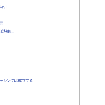
の誘引
示
の相談抑止
でもフィッシングは成立する