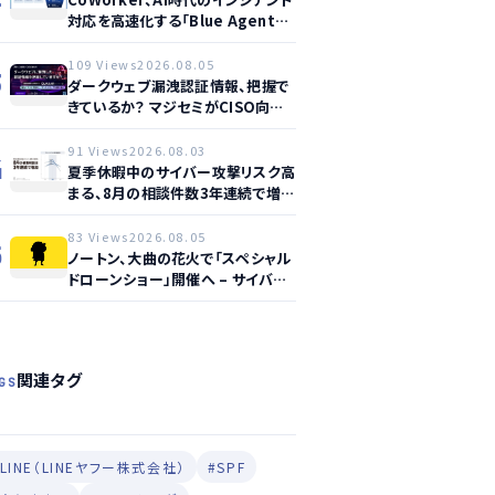
対応を高速化する「Blue Agent
CoWork」を提供開始
109 Views
2026.08.05
3
ダークウェブ漏洩認証情報、把握で
きているか？ マジセミがCISO向け
ウェビナー開催へ
91 Views
2026.08.03
4
夏季休暇中のサイバー攻撃リスク高
まる、8月の相談件数3年連続で増加
か
83 Views
2026.08.05
5
ノートン、大曲の花火で「スペシャル
ドローンショー」開催へ – サイバー
セーフティ啓発
関連タグ
GS
#LINE（LINEヤフー株式会社）
#SPF