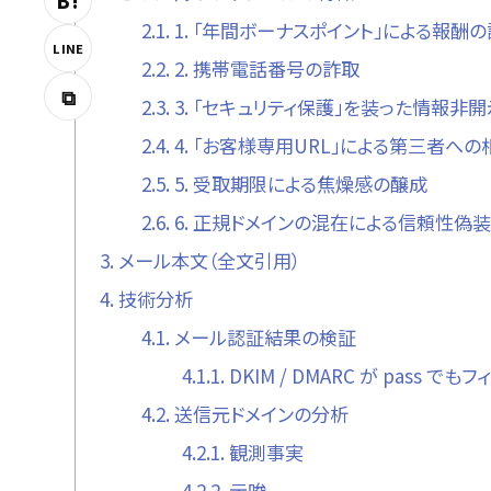
B!
2.1.
1. 「年間ボーナスポイント」による報酬
LINE
2.2.
2. 携帯電話番号の詐取
⧉
2.3.
3. 「セキュリティ保護」を装った情報非開
2.4.
4. 「お客様専用URL」による第三者へ
2.5.
5. 受取期限による焦燥感の醸成
2.6.
6. 正規ドメインの混在による信頼性偽装
3.
メール本文（全文引用）
4.
技術分析
4.1.
メール認証結果の検証
4.1.1.
DKIM / DMARC が pass 
4.2.
送信元ドメインの分析
4.2.1.
観測事実
4.2.2.
示唆