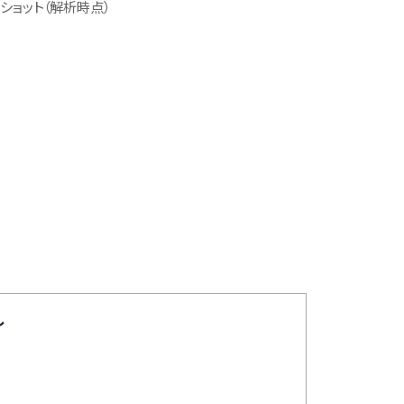
ショット（解析時点）
し