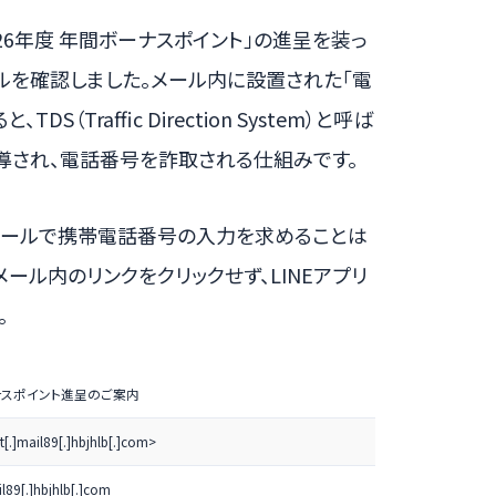
2026年度 年間ボーナスポイント」の進呈を装っ
ルを確認しました。メール内に設置された「電
Traffic Direction System）と呼ば
導され、電話番号を詐取される仕組みです。
にメールで携帯電話番号の入力を求めることは
ール内のリンクをクリックせず、LINEアプリ
。
ボーナスポイント進呈のご案内
[.]mail89[.]hbjhlb[.]com>
l89[.]hbjhlb[.]com