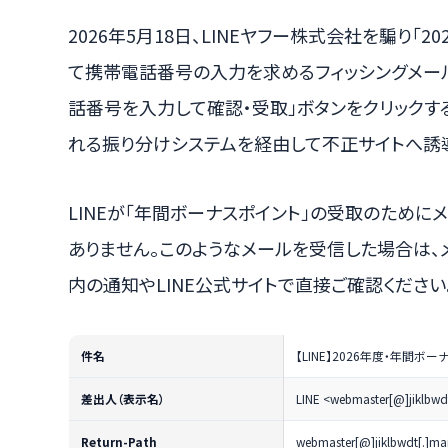
2026年5月18日、LINEヤフー株式会社を騙り「
て携帯電話番号の入力を求めるフィッシングメー
話番号を入力して確認・受取」ボタンをクリックすると、TDS（
れる振り分けシステムを経由して不正サイトへ誘
LINEが「年間ボーナスポイント」の受取のため
ありません。このようなメールを受信した場合は、メ
内の通知やLINE公式サイトで直接ご確認ください
件名
【LINE】2026年度・年間
差出人（表示名）
LINE <webmaster[@]jiklbwdt
Return-Path
webmaster[@]jiklbwdt[.]mai