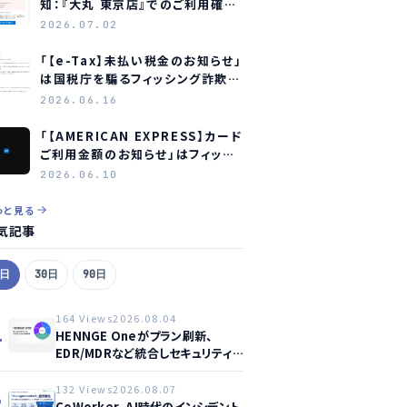
知：『大丸 東京店』でのご利用確認
をお願いします」はフィッシング詐
2026.07.02
欺メールです
「【e-Tax】未払い税金のお知らせ」
は国税庁を騙るフィッシング詐欺
― 見分け方と対処法
2026.06.16
「【AMERICAN EXPRESS】カード
ご利用金額のお知らせ」はフィッシ
ング詐欺メール ― アメリカン・エ
2026.06.10
キスプレスを装う偽メールの見分
け方
っと見る
気記事
7日
30日
90日
164 Views
2026.08.04
1
HENNGE Oneがプラン刷新、
EDR/MDRなど統合しセキュリティ
強化へ
132 Views
2026.08.07
2
CoWorker、AI時代のインシデント