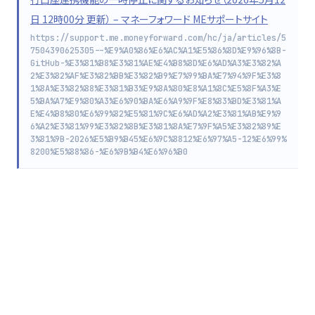
日 12時00分 更新） – マネーフォワード MEサポートサイト
https://support.me.moneyforward.com/hc/ja/articles/5
7504390625305--%E9%A0%86%E6%AC%A1%E5%86%8D%E9%96%8B-
GitHub-%E3%81%B8%E3%81%AE%E4%B8%8D%E6%AD%A3%E3%82%A
2%E3%82%AF%E3%82%BB%E3%82%B9%E7%99%BA%E7%94%9F%E3%8
1%8A%E3%82%88%E3%81%B3%E9%8A%80%E8%A1%8C%E5%8F%A3%E
5%BA%A7%E9%80%A3%E6%90%BA%E6%A9%9F%E8%83%BD%E3%81%A
E%E4%B8%80%E6%99%82%E5%81%9C%E6%AD%A2%E3%81%AB%E9%9
6%A2%E3%81%99%E3%82%8B%E3%81%8A%E7%9F%A5%E3%82%89%E
3%81%9B-2026%E5%B9%B45%E6%9C%8812%E6%97%A5-12%E6%99%
8200%E5%88%86-%E6%9B%B4%E6%96%B0