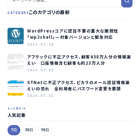
このカテゴリの最新
CATEGORY
WordPressコアに認証不要の重大な脆弱性
「wp2shell」—対象バージョンと緊急対応
2026.07.18
アフラックに不正アクセス、顧客438万人分の情報漏
えい 口座情報含む顧客も約23万人分
2026.07.02
STNetに不正アクセス、ピカラのメール認証情報漏
えいの恐れ 全利用者にパスワード変更を要請
2026.07.02
もっと見る
人気記事
7日
30日
90日