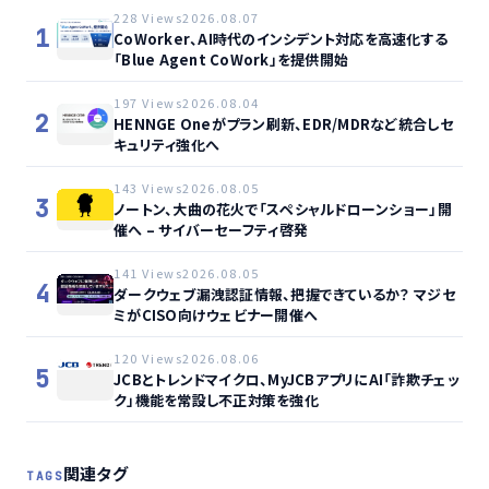
228 Views
2026.08.07
1
CoWorker、AI時代のインシデント対応を高速化する
「Blue Agent CoWork」を提供開始
197 Views
2026.08.04
2
HENNGE Oneがプラン刷新、EDR/MDRなど統合しセ
キュリティ強化へ
143 Views
2026.08.05
3
ノートン、大曲の花火で「スペシャルドローンショー」開
催へ – サイバーセーフティ啓発
141 Views
2026.08.05
4
ダークウェブ漏洩認証情報、把握できているか？ マジセ
ミがCISO向けウェビナー開催へ
120 Views
2026.08.06
5
JCBとトレンドマイクロ、MyJCBアプリにAI「詐欺チェッ
ク」機能を常設し不正対策を強化
関連タグ
TAGS