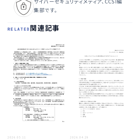
サイバーセキュリティメディア、CCSI編
集部です。
関連記事
RELATED
2026
オ
サ
可
2026.05.11
2026.04.29