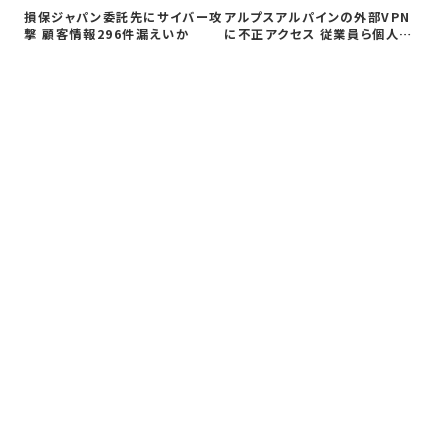
損保ジャパン委託先にサイバー攻
アルプスアルパインの外部VPN
撃 顧客情報296件漏えいか
に不正アクセス 従業員ら個人情
報の閲覧…