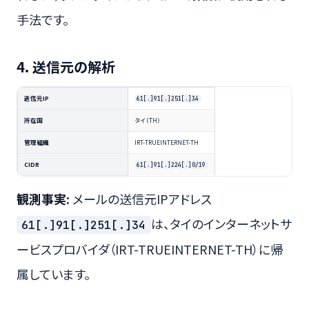
手法です。
4. 送信元の解析
送信元IP
61[.]91[.]251[.]34
所在国
タイ（TH）
管理組織
IRT-TRUEINTERNET-TH
CIDR
61[.]91[.]224[.]0/19
観測事実:
メールの送信元IPアドレス
は、タイのインターネットサ
61[.]91[.]251[.]34
ービスプロバイダ（IRT-TRUEINTERNET-TH）に帰
属しています。