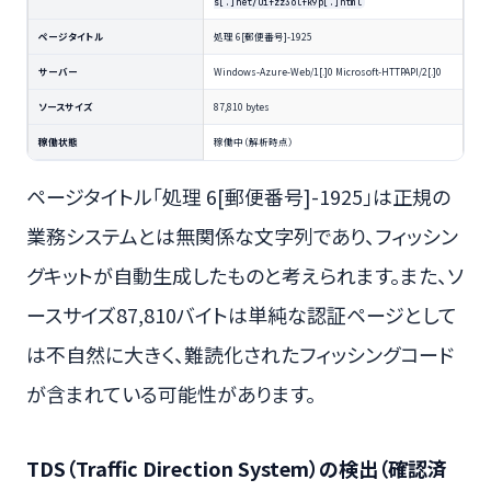
s[.]net/uifzz3olfk9p[.]html
ページタイトル
処理‌ 6[郵便番号]-1925
サーバー
Windows-Azure-Web/1[.]0 Microsoft-HTTPAPI/2[.]0
ソースサイズ
87,810 bytes
稼働状態
稼働中（解析時点）
ページタイトル「処理‌ 6[郵便番号]-1925」は正規の
業務システムとは無関係な文字列であり、フィッシン
グキットが自動生成したものと考えられます。また、ソ
ースサイズ87,810バイトは単純な認証ページとして
は不自然に大きく、難読化されたフィッシングコード
が含まれている可能性があります。
TDS（Traffic Direction System）の検出（確認済