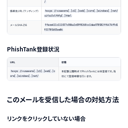
/
誘導先URL（ランディング）
hxxps://vusawera[.]z1[.]web[.]core[.]windows[.]net/
uifzz3olfk9p[.]html
メールSHA-256
9faee411c111037c006a2e5998268cc1daa078582ff6474f9d1
933785b55ee86
PhishTank登録状況
URL
状態
本記事公開時点でPhishTankには未登録です。当
hxxps://vusawera[.]z1[.]web[.]c
社にて登録申請を行います。
ore[.]windows[.]net/
このメールを受信した場合の対処方法
リンクをクリックしていない場合