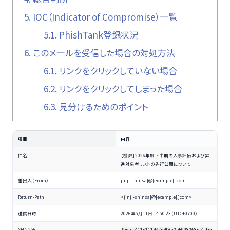
5.
IOC（Indicator of Compromise）一覧
5.1.
PhishTank登録状況
6.
このメールを受信した場合の対処方法
6.1.
リンクをクリックしていない場合
6.2.
リンクをクリックしてしまった場合
6.3.
見分けるためのポイント
項目
内容
件名
【機密】2026年度下半期の人事評価および昇
進対象者リストの先行公開について
差出人（From）
jinji-shinsa[@]example[.]com
Return-Path
<jinji-shinsa[@]example[.]com>
送信日時
2026年5月11日 14:50:23（UTC+0700）
SHA-256