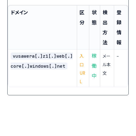
ドメイン
区
状
検
登
分
態
出
録
方
情
法
報
稼
入
メー
–
vusawera[.]z1[.]web[.]
口
ル本
働
core[.]windows[.]net
UR
文
中
L