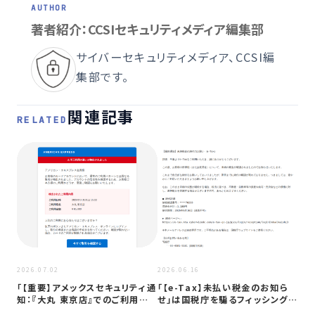
著者紹介：CCSIセキュリティメディア編集部
サイバーセキュリティメディア、CCSI編
集部です。
関連記事
RELATED
2026
「【
ド
2026.07.02
2026.06.16
「【重要】アメックスセキュリティ通
「【e-Tax】未払い税金のお知ら
知：『大丸 東京店』でのご利用確
せ」は国税庁を騙るフィッシング詐
認…
欺…