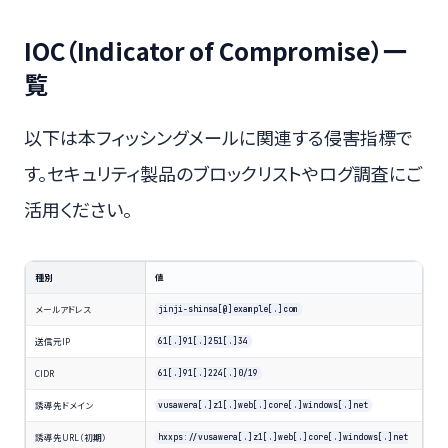
IOC（Indicator of Compromise）一
覧
以下は本フィッシングメールに関連する侵害指標で
す。セキュリティ製品のブロックリストやログ調査にご
活用ください。
種別
値
メールアドレス
jinji-shinsa[@]example[.]com
送信元IP
61[.]91[.]251[.]34
CIDR
61[.]91[.]224[.]0/19
誘導先ドメイン
vusawera[.]z1[.]web[.]core[.]windows[.]net
誘導先URL（初期）
hxxps://vusawera[.]z1[.]web[.]core[.]windows[.]net