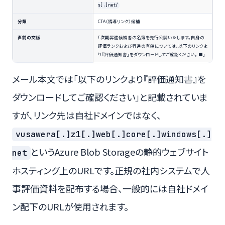
s[.]net/
分類
CTA（誘導リンク）候補
直前の文脈
「次期昇進候補者の名簿を先行公開いたします。自身の
評価ランクおよび昇進の有無については、以下のリンクよ
り『評価通知書』をダウンロードしてご確認ください。 ■」
メール本文では「以下のリンクより『評価通知書』を
ダウンロードしてご確認ください」と記載されていま
すが、リンク先は自社ドメインではなく、
vusawera[.]z1[.]web[.]core[.]windows[.]
というAzure Blob Storageの静的ウェブサイト
net
ホスティング上のURLです。正規の社内システムで人
事評価資料を配布する場合、一般的には自社ドメイ
ン配下のURLが使用されます。