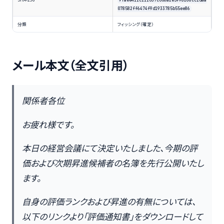
9faee411c111037c006a2e5998268cc1daa
078582ff6474f9d1933785b55ee86
分類
フィッシング（確定）
メール本文（全文引用）
関係者各位
お疲れ様です。
本日の経営会議にて決定いたしました、今期の評
価および次期昇進候補者の名簿を先行公開いたし
ます。
自身の評価ランクおよび昇進の有無については、
以下のリンクより「評価通知書」をダウンロードして