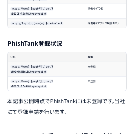
稼働中（TDS）
hxxps://www[.]psqtfj[.]com/?
NDG2C8nlZoRt&type=vpoint
稼働中（アクセス制御あり）
hxxp://login[.]jouwjw[.]com/select
PhishTank登録状況
URL
状態
未登録
hxxps://www[.]psqtfj[.]com/?
tHv1vU6CMr1B&type=vpoint
未登録
hxxps://www[.]psqtfj[.]com/?
NDG2C8nlZoRt&type=vpoint
本記事公開時点でPhishTankには未登録です。当社
にて登録申請を行います。