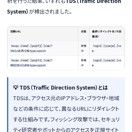
析を行った結果、いずれも
TDS（Traffic Direction
System）
が検出されました。
初期URL
状態
最終リダイレクト先（今回
観測）
稼働
hxxps://www[.]psqtfj[.]com/?
login[.]jouwjw[.]co
中
tHv1vU6CMr1B&type=vpoint
m
稼働
hxxps://www[.]psqtfj[.]com/?
login[.]jouwjw[.]co
中
NDG2C8nlZoRt&type=vpoint
m
💡 TDS（Traffic Direction System）とは
TDSは、アクセス元のIPアドレス・ブラウザ・地域
などの条件に応じて、異なるURLにリダイレクト
する仕組みです。フィッシング攻撃では、セキュリ
ティ研究者やボットからのアクセスを正規サイト