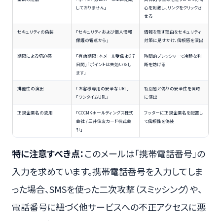
しておりません」
心を刺激し、リンクをクリックさ
せる
セキュリティの偽装
「セキュリティおよび個人情報
情報を隠す理由をセキュリティ
保護の観点から」
対策に見せかけ、信頼感を演出
期限による切迫感
「有効期限：本メール受信より7
時間的プレッシャーで冷静な判
日間」「ポイントは失効いたし
断を妨げる
ます」
排他性の演出
「お客様専用の安全なURL」
特別感と偽りの安全性を同時
「ワンタイムURL」
に演出
正規企業名の流用
「CCCMKホールディングス株式
フッターに正規企業名を配置し
会社 / 三井住友カード株式会
て信頼性を偽装
社」
特に注意すべき点：
このメールは「携帯電話番号」の
入力を求めています。携帯電話番号を入力してしま
った場合、SMSを使った二次攻撃（スミッシング）や、
電話番号に紐づく他サービスへの不正アクセスに悪