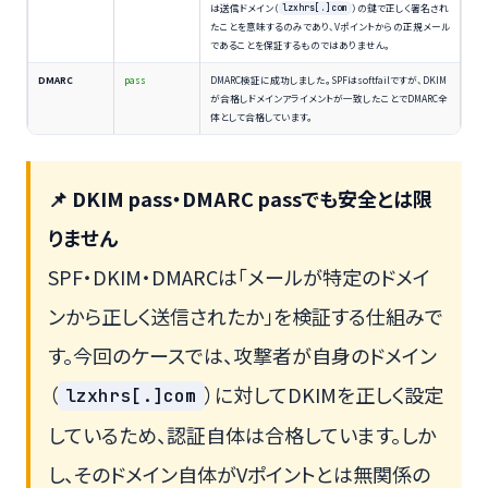
は送信ドメイン（
）の鍵で正しく署名され
lzxhrs[.]com
たことを意味するのみであり、Vポイントからの正規メール
であることを保証するものではありません。
DMARC
pass
DMARC検証に成功しました。SPFはsoftfailですが、DKIM
が合格しドメインアライメントが一致したことでDMARC全
体として合格しています。
📌 DKIM pass・DMARC passでも安全とは限
りません
SPF・DKIM・DMARCは「メールが特定のドメイ
ンから正しく送信されたか」を検証する仕組みで
す。今回のケースでは、攻撃者が自身のドメイン
（
）に対してDKIMを正しく設定
lzxhrs[.]com
しているため、認証自体は合格しています。しか
し、そのドメイン自体がVポイントとは無関係の