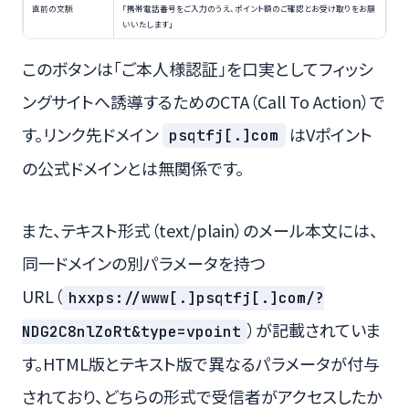
直前の文脈
「携帯電話番号をご入力のうえ、ポイント額のご確認とお受け取りをお願
いいたします」
このボタンは「ご本人様認証」を口実としてフィッシ
ングサイトへ誘導するためのCTA（Call To Action）で
す。リンク先ドメイン
はVポイント
psqtfj[.]com
の公式ドメインとは無関係です。
また、テキスト形式（text/plain）のメール本文には、
同一ドメインの別パラメータを持つ
URL（
hxxps://www[.]psqtfj[.]com/?
）が記載されていま
NDG2C8nlZoRt&type=vpoint
す。HTML版とテキスト版で異なるパラメータが付与
されており、どちらの形式で受信者がアクセスしたか