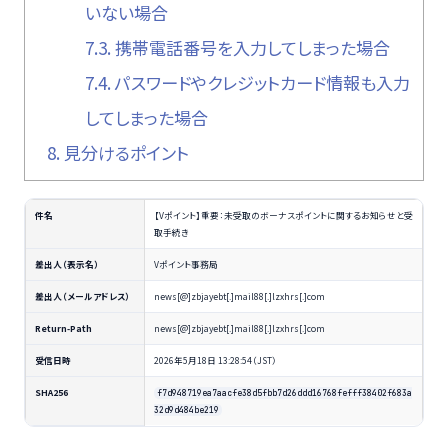
いない場合
7.3.
携帯電話番号を入力してしまった場合
7.4.
パスワードやクレジットカード情報も入力
してしまった場合
8.
見分けるポイント
件名
【Vポイント】重要：未受取のボーナスポイントに関するお知らせと受
取手続き
差出人（表示名）
Vポイント事務局
差出人（メールアドレス）
news[@]zbjayebt[.]mail88[.]lzxhrs[.]com
Return-Path
news[@]zbjayebt[.]mail88[.]lzxhrs[.]com
受信日時
2026年5月18日 13:28:54（JST）
SHA256
f7d948719ea7aacfe38d5fbb7d26ddd16768fefff38402f683a
32d9d484be219