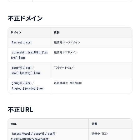
不正ドメイン
ドメイン
役割
送信元ベースドメイン
lzxhrs[.]com
送信元サブドメイン
zbjayebt[.]mail88[.]lzx
hrs[.]com
/
TDSゲートウェイ
psqtfj[.]com
www[.]psqtfj[.]com
/
最終誘導先（今回観測）
jouwjw[.]com
login[.]jouwjw[.]com
不正URL
URL
状態
稼働中（TDS）
hxxps://www[.]psqtfj[.]com/?
tHv1vU6CMr1B&type=vpoint