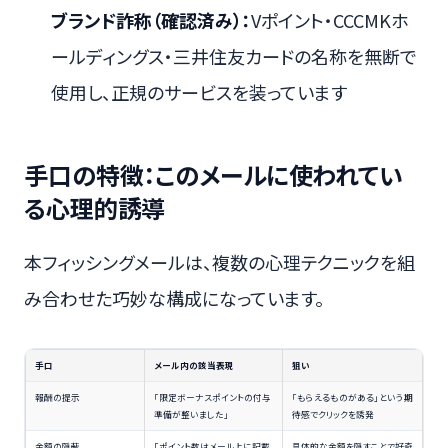
ブランド詐称（確認済み）：
Vポイント・CCCMKホ
ールディングス・三井住友カードの名称を無断で
使用し、正規のサービスを装っています
手口の特徴：このメールに使われてい
る心理的誘導
本フィッシングメールは、複数の心理テクニックを組
み合わせた巧妙な構成になっています。
手口
メール内の該当表現
狙い
報酬の提示
「限定ボーナスポイントの付与
「もらえるものがある」という期
準備が整いました」
待感でクリックを誘発
金額の隠蔽
「ポイント数はメール上に記載
具体的な金額を隠すことで好奇