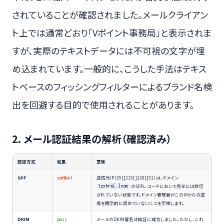
されていることが確認されました。メールクライアン
ト上では通常どおり「Vポイント事務局」と表示されま
すが、実際のテキストデータには不可視の文字が埋
め込まれています。一般的に、こうした手法はテキス
トベースのフィッシングフィルターによるブランド名検
出を回避する目的で使用されることがあります。
2. メール認証結果の解析（確認済み）
認証方式
結果
意味
SPF
softfail
送信元IP（35[.]215[.]120[.]31）は、ドメイン
のSPFレコードにおいて完全には許可
lzxhrs[.]com
されていない状態です。ドメイン管理者がこのIPからの送
信を明示的に認めていないことを示唆します。
DKIM
pass
メールのDKIM署名は検証に成功しました。ただし、これ