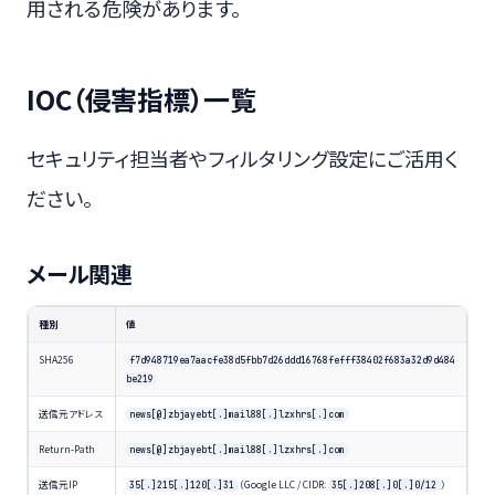
用される危険があります。
IOC（侵害指標）一覧
セキュリティ担当者やフィルタリング設定にご活用く
ださい。
メール関連
種別
値
SHA256
f7d948719ea7aacfe38d5fbb7d26ddd16768fefff38402f683a32d9d484
be219
送信元アドレス
news[@]zbjayebt[.]mail88[.]lzxhrs[.]com
Return-Path
news[@]zbjayebt[.]mail88[.]lzxhrs[.]com
送信元IP
（Google LLC / CIDR:
）
35[.]215[.]120[.]31
35[.]208[.]0[.]0/12