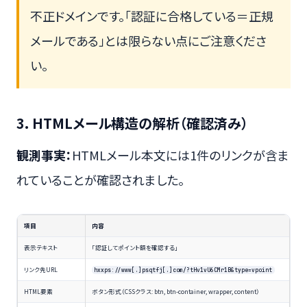
不正ドメインです。「認証に合格している＝正規
メールである」とは限らない点にご注意くださ
い。
3. HTMLメール構造の解析（確認済み）
観測事実：
HTMLメール本文には1件のリンクが含ま
れていることが確認されました。
項目
内容
表示テキスト
「認証してポイント額を確認する」
リンク先URL
hxxps://www[.]psqtfj[.]com/?tHv1vU6CMr1B&type=vpoint
HTML要素
ボタン形式（CSSクラス: btn, btn-container, wrapper, content）