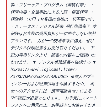
称：フリーケア・プログラム（無料付帯） ・
保障内容：交通事故による入院・傷害保障 ・
保険料 ：0円（お客様の負担は一切不要です） 
・ステータス：デジタル証書 発行準備完了 本
保険はお客様の費用負担が一切発生しない無料
プランです。 万が一の交通事故に備え、ぜひ
デジタル保険証書をお受け取りください。 下
記の専用リンクより、証書の内容をご確認いた
だけます。 ▼ デジタル保険証書を確認する ▼ 
hxxps://www[.]djlcms[.]com/?
ZX7KUVkMwYSeOZ78T4MrD0Cb ※個人のプラ
イバシーおよび証書情報を保護するため、 画
面へのアクセスには「携帯電話番号」による
SMS認証が必要となります。 お手元にスマート
フォンをご用意の上、お手続きにお進みくださ