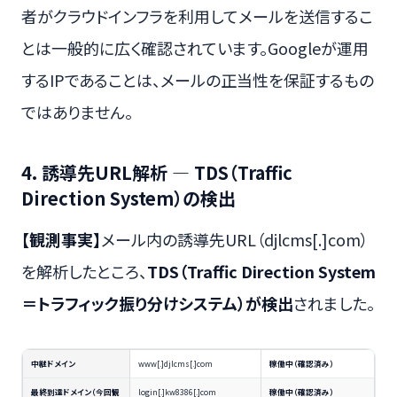
者がクラウドインフラを利用してメールを送信するこ
とは一般的に広く確認されています。Googleが運用
するIPであることは、メールの正当性を保証するもの
ではありません。
4. 誘導先URL解析 — TDS（Traffic
Direction System）の検出
【観測事実】
メール内の誘導先URL（djlcms[.]com）
を解析したところ、
TDS（Traffic Direction System
＝トラフィック振り分けシステム）が検出
されました。
中継ドメイン
www[.]djlcms[.]com
稼働中（確認済み）
最終到達ドメイン（今回観
login[.]kw8386[.]com
稼働中（確認済み）