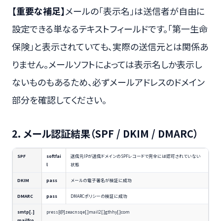
【重要な補足】
メールの「表示名」は送信者が自由に
設定できる単なるテキストフィールドです。「第一生命
保険」と表示されていても、実際の送信元とは関係あ
りません。メールソフトによっては表示名しか表示し
ないものもあるため、必ずメールアドレスのドメイン
部分を確認してください。
2. メール認証結果（SPF / DKIM / DMARC）
SPF
softfai
送信元IPが送信ドメインのSPFレコードで完全には認可されていない
l
状態
DKIM
pass
メールの電子署名が検証に成功
DMARC
pass
DMARCポリシーの検証に成功
smtp[.]
press[@]zeacnsqe[.]mail2[.]gthhy[.]com
mailfro