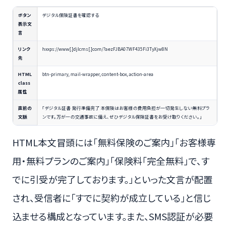
ボタン
デジタル保険証書を確認する
表示文
言
リンク
hxxps://www[.]djlcms[.]com/?aezFJBA07WF435Fi3TyXjw8N
先
HTML
btn-primary, mail-wrapper, content-box, action-area
class
属性
直前の
「デジタル証書 発行準備完了 本保険はお客様の費用負担が一切発生しない無料プラ
文脈
ンです。万が一の交通事故に備え、ぜひデジタル保険証書をお受け取りください。」
HTML本文冒頭には「無料保険のご案内」「お客様専
用・無料プランのご案内」「保険料「完全無料」で、す
でに引受が完了しております。」といった文言が配置
され、受信者に「すでに契約が成立している」と信じ
込ませる構成となっています。また、SMS認証が必要