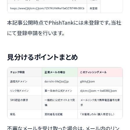
hxxps://www[.]djlcms[.]com/?ZX7KUVkMwYSeOZ78T4MrD0Cb
未登録
本記事公開時点でPhishTankには未登録です。当社
にて登録申請を行います。
見分けるポイントまとめ
チェック項目
正規メールの場合
このフィッシングメール
送信元ドメイン
dai-ichi-life[.]co[.]jp
gthhy[.]com
リンク先ドメイン
第一生命の公式ドメイン
djlcms[.]com → kw8386[.]com
SMS認証の要求
一般的に公式サイト上で完
メールリンク先で携帯電話番号を要
結
求
宛名
契約者名を記載
「お客様」のみ（個人特定なし）
不審なメールを受け取った場合は、メール内のリン