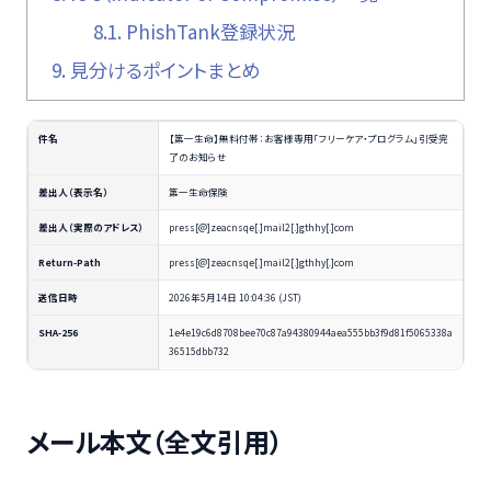
8.1.
PhishTank登録状況
9.
見分けるポイントまとめ
件名
【第一生命】無料付帯：お客様専用「フリーケア・プログラム」引受完
了のお知らせ
差出人（表示名）
第一生命保険
差出人（実際のアドレス）
press[@]zeacnsqe[.]mail2[.]gthhy[.]com
Return-Path
press[@]zeacnsqe[.]mail2[.]gthhy[.]com
送信日時
2026年5月14日 10:04:36 (JST)
SHA-256
1e4e19c6d8708bee70c87a94380944aea555bb3f9d81f5065338a
36515dbb732
メール本文（全文引用）