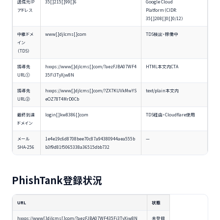
送信元IP
35[.]215[.]99[.]6
Google Cloud
アドレス
Platform（CIDR:
35[.]208[.]0[.]0/12）
中継ドメ
www[.]djlcms[.]com
TDS検出・稼働中
イン
（TDS）
誘導先
hxxps://www[.]djlcms[.]com/?aezFJBA07WF4
HTML本文内CTA
URL①
35Fi3TyXjw8N
誘導先
hxxps://www[.]djlcms[.]com/?ZX7KUVkMwYS
text/plain本文内
URL②
eOZ78T4MrD0Cb
最終到達
login[.]kw8386[.]com
TDS経由・Cloudflare使用
ドメイン
メール
1e4e19c6d8708bee70c87a94380944aea555b
—
SHA-256
b3f9d81f5065338a36515dbb732
PhishTank登録状況
URL
状態
hxxps://www[.]djlcms[.]com/?aezFJBA07WF435Fi3TyXjw8N
未登録