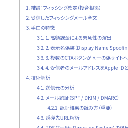
1.
結論：フィッシング確定（複合根拠）
2.
受信したフィッシングメール全文
3.
手口の特徴
3.1.
1. 高額課金による緊急性の演出
3.2.
2. 表示名偽装（Display Name Spoofin
3.3.
3. 複数のCTAボタンが同一の偽サイト
3.4.
4. 受信者のメールアドレスをApple I
4.
技術解析
4.1.
送信元の分析
4.2.
メール認証（SPF / DKIM / DMARC）
4.2.1.
認証結果の読み方（重要）
4.3.
誘導先URL解析
4.4.
TDS（Traffic Direction System）の検