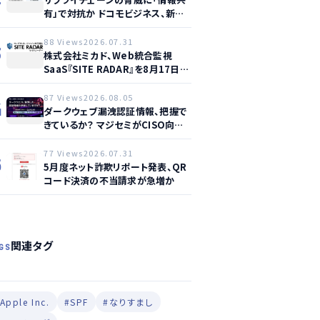
有」で対抗か ドコモビジネス、新サ
ービス提供開始
88 Views
2026.07.31
3
株式会社ミカド、Web統合監視
SaaS『SITE RADAR』を8月17日よ
り提供開始 – 月額1,500円から4領
域を自動監視、動的サイト…
87 Views
2026.08.05
4
ダークウェブ漏洩認証情報、把握で
きているか？ マジセミがCISO向け
ウェビナー開催へ
77 Views
2026.07.31
5
5月度ネット詐欺リポート発表、QR
コード決済の不当請求が急増か
関連タグ
GS
Apple Inc.
#SPF
#なりすまし