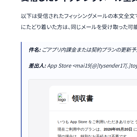
以下は受信されたフィッシングメールの本文全文
にたどり着いた方は、同じメールを受け取った可能
件名:
ごアプリ内課金または契約プランの更新予
差出人:
App Store <mai19[@]tysender17[.]toy