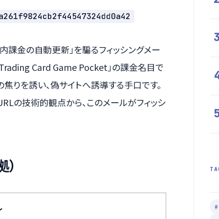
a261f9824cb2f44547324dd0a42
い「アプリ内課金の自動更新」を騙るフィッシングメー
ing Card Game Pocket」の課金名目で
の焦りを誘い、偽サイトへ誘導する手口です。
URLの技術的観点から、このメールがフィッシ
拠）
TA
し
#