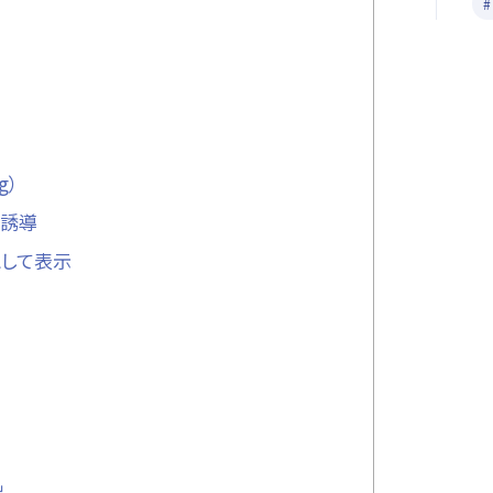
g）
へ誘導
Dとして表示
出