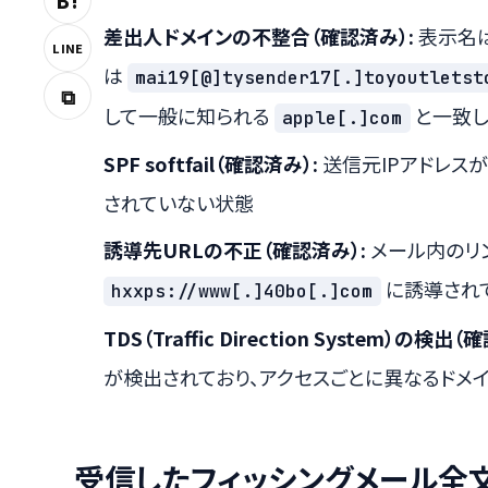
B!
差出人ドメインの不整合（確認済み）:
表示名は
LINE
は
mai19[@]tysender17[.]toyoutletst
⧉
して一般に知られる
と一致し
apple[.]com
SPF softfail（確認済み）:
送信元IPアドレスが
されていない状態
誘導先URLの不正（確認済み）:
メール内のリ
に誘導されて
hxxps://www[.]40bo[.]com
TDS（Traffic Direction System）の検出（
が検出されており、アクセスごとに異なるドメ
受信したフィッシングメール全