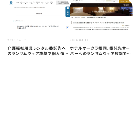
2026.04.17
2026.04.11
介護福祉用具レンタル委託先へ
ホテルオークラ福岡、委託先サー
のランサムウェア攻撃で個人情報
バーへのランサムウェア攻撃で従
漏洩か ニ…
業員ら9…
2026
損
撃 