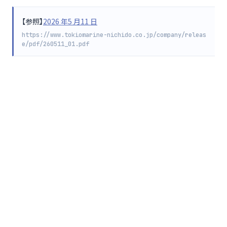
【参照】
2026 年5 月11 日
https://www.tokiomarine-nichido.co.jp/company/releas
e/pdf/260511_01.pdf