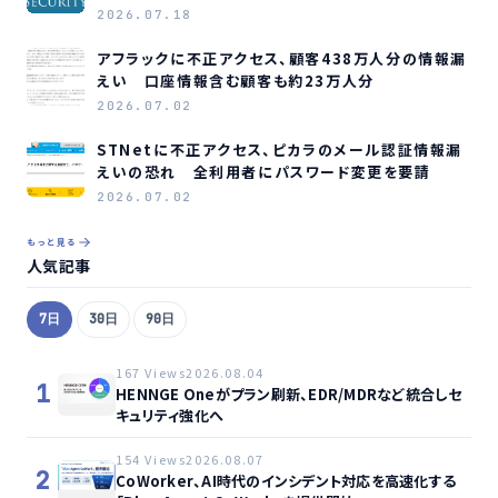
2026.07.18
アフラックに不正アクセス、顧客438万人分の情報漏
えい 口座情報含む顧客も約23万人分
2026.07.02
STNetに不正アクセス、ピカラのメール認証情報漏
えいの恐れ 全利用者にパスワード変更を要請
2026.07.02
もっと見る
人気記事
7日
30日
90日
167 Views
2026.08.04
1
HENNGE Oneがプラン刷新、EDR/MDRなど統合しセ
キュリティ強化へ
154 Views
2026.08.07
2
CoWorker、AI時代のインシデント対応を高速化する