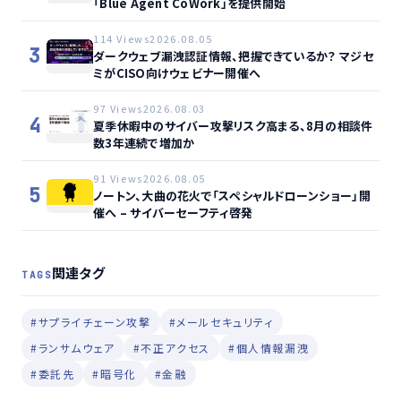
「Blue Agent CoWork」を提供開始
114 Views
2026.08.05
3
ダークウェブ漏洩認証情報、把握できているか？ マジセ
ミがCISO向けウェビナー開催へ
97 Views
2026.08.03
4
夏季休暇中のサイバー攻撃リスク高まる、8月の相談件
数3年連続で増加か
91 Views
2026.08.05
5
ノートン、大曲の花火で「スペシャルドローンショー」開
催へ – サイバーセーフティ啓発
関連タグ
TAGS
#サプライチェーン攻撃
#メールセキュリティ
#ランサムウェア
#不正アクセス
#個人情報漏洩
#委託先
#暗号化
#金融