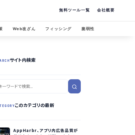
無料ツール一覧
会社概要
策
Web改ざん
フィッシング
脆弱性
サイト内検索
ARCH
このカテゴリの最新
TEGORY
AppHarbr、アプリ内広告品質が