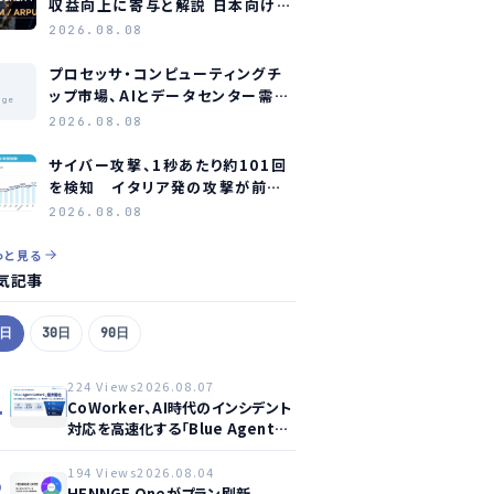
収益向上に寄与と解説 日本向けに
新知見公開
2026.08.08
プロセッサ・コンピューティングチ
ップ市場、AIとデータセンター需要
age
に牽引され2035年に約1.1兆ドル
2026.08.08
規模へ成長か
サイバー攻撃、1秒あたり約101回
を検知 イタリア発の攻撃が前年
同期比約75倍に急増
2026.08.08
っと見る
気記事
7日
30日
90日
224 Views
2026.08.07
1
CoWorker、AI時代のインシデント
対応を高速化する「Blue Agent
CoWork」を提供開始
194 Views
2026.08.04
2
HENNGE Oneがプラン刷新、