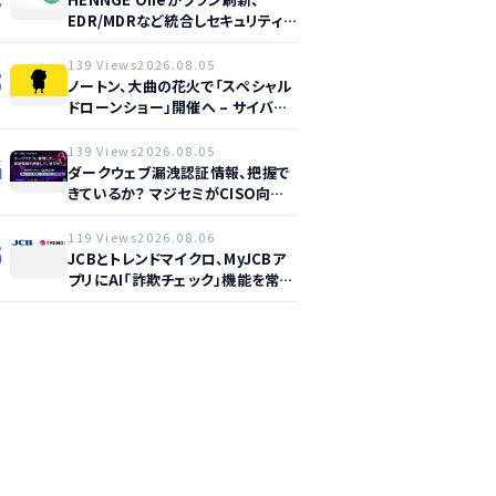
EDR/MDRなど統合しセキュリティ
強化へ
139 Views
2026.08.05
3
ノートン、大曲の花火で「スペシャル
ドローンショー」開催へ – サイバー
セーフティ啓発
139 Views
2026.08.05
4
ダークウェブ漏洩認証情報、把握で
きているか？ マジセミがCISO向け
ウェビナー開催へ
119 Views
2026.08.06
5
JCBとトレンドマイクロ、MyJCBア
プリにAI「詐欺チェック」機能を常設
し不正対策を強化