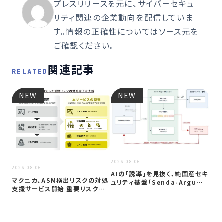
プレスリリースを元に、サイバーセキュ
リティ関連の企業動向を配信していま
す。情報の正確性についてはソース元を
ご確認ください。
関連記事
RELATED
NEW
NEW
2026
2026.08.06
2026.08.06
複
AIの「誘導」を見抜く、純国産セキ
一
マクニカ、ASM検出リスクの対処
ュリティ基盤「Senda-Argu…
セ
支援サービス開始 重要リスク放
置を防…