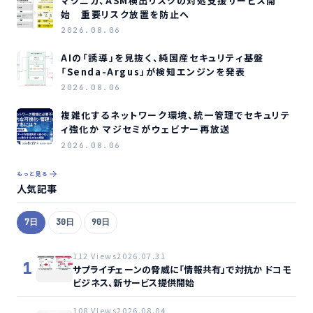
マクニカ、ASM検出リスクの対処支援サービス開
始 重要リスク放置を防止へ
2026.08.06
AIの「誘導」を見抜く、純国産セキュリティ基盤
「Senda-Argus」が検知エンジンを発表
2026.08.06
複雑化するネットワーク環境、統一管理でセキュリテ
ィ強化か マジセミがウェビナー再放送
2026.08.06
もっと見る
人気記事
7日
30日
90日
112 Views
2026.07.31
1
サプライチェーンの脅威に「情報共有」で対抗か ドコモ
ビジネス、新サービス提供開始
108 Views
2026.08.04