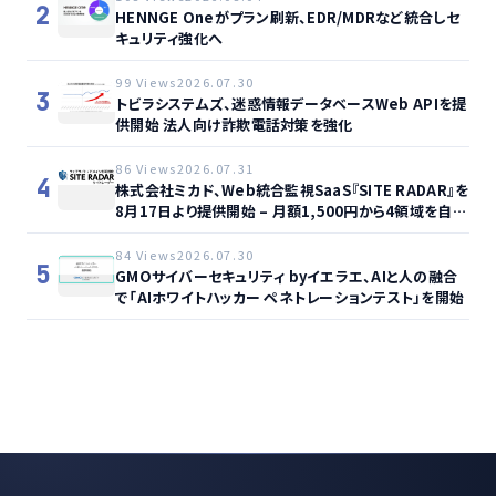
2
HENNGE Oneがプラン刷新、EDR/MDRなど統合しセ
キュリティ強化へ
99 Views
2026.07.30
3
トビラシステムズ、迷惑情報データベースWeb APIを提
供開始 法人向け詐欺電話対策を強化
86 Views
2026.07.31
4
株式会社ミカド、Web統合監視SaaS『SITE RADAR』を
8月17日より提供開始 – 月額1,500円から4領域を自動
監視、動的サイト…
84 Views
2026.07.30
5
GMOサイバーセキュリティ byイエラエ、AIと人の融合
で「AIホワイトハッカー ペネトレーションテスト」を開始