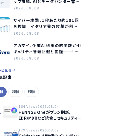
ップ市場、AIとデータセンター需要
age
に牽引され2035年に約1.1兆ドル
2026.08.08
規模へ成長か
サイバー攻撃、1秒あたり約101回
を検知 イタリア発の攻撃が前年
同期比約75倍に急増
2026.08.08
アカマイ、企業AI利用の約半数がセ
キュリティ管理回避と警鐘──「シ
ャドーAI」が新たな脅威に
2026.08.08
っと見る
気記事
7日
30日
90日
184 Views
2026.08.04
1
HENNGE Oneがプラン刷新、
EDR/MDRなど統合しセキュリティ
強化へ
179 Views
2026.08.07
2
CoWorker、AI時代のインシデント