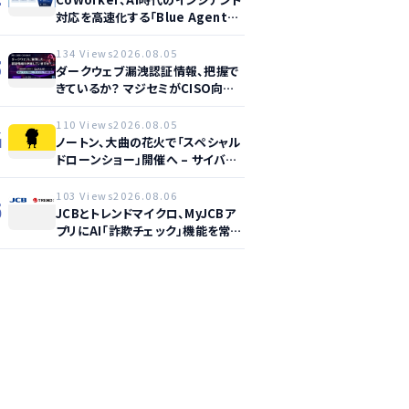
対応を高速化する「Blue Agent
CoWork」を提供開始
134 Views
2026.08.05
3
ダークウェブ漏洩認証情報、把握で
きているか？ マジセミがCISO向け
ウェビナー開催へ
110 Views
2026.08.05
4
ノートン、大曲の花火で「スペシャル
ドローンショー」開催へ – サイバー
セーフティ啓発
103 Views
2026.08.06
5
JCBとトレンドマイクロ、MyJCBア
プリにAI「詐欺チェック」機能を常設
し不正対策を強化