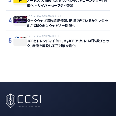
3
ノートン、大曲の花火で「スペシャルドローンショー」開
催へ – サイバーセーフティ啓発
144 Views
2026.08.05
4
ダークウェブ漏洩認証情報、把握できているか？ マジセ
ミがCISO向けウェビナー開催へ
128 Views
2026.08.06
5
JCBとトレンドマイクロ、MyJCBアプリにAI「詐欺チェッ
ク」機能を常設し不正対策を強化