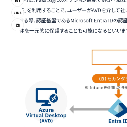
B!
証」を利用することで、ユーザーがAVDを介して
LINE
する際、認証基盤であるMicrosoft Entra 
⧉
体を一元的に保護することも可能になるといいま