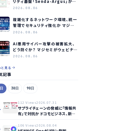
リティ基盤「Senda-Argus」が検
知エンジンを発表
2026.08.06
複雑化するネットワーク環境、統一
管理でセキュリティ強化か マジセ
ミがウェビナー再放送
2026.08.06
AI悪用サイバー攻撃の被害拡大、
どう防ぐか？ マジセミがウェビナー
開催へ
2026.08.06
っと見る
気記事
7日
30日
90日
112 Views
2026.07.31
1
サプライチェーンの脅威に「情報共
有」で対抗か ドコモビジネス、新サ
ービス提供開始
106 Views
2026.08.04
2
HENNGE Oneがプラン刷新、