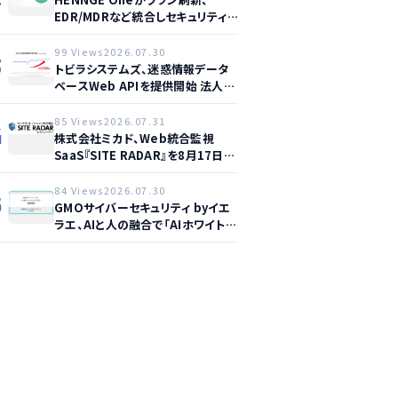
EDR/MDRなど統合しセキュリティ
強化へ
99 Views
2026.07.30
3
トビラシステムズ、迷惑情報データ
ベースWeb APIを提供開始 法人向
け詐欺電話対策を強化
85 Views
2026.07.31
4
株式会社ミカド、Web統合監視
SaaS『SITE RADAR』を8月17日よ
り提供開始 – 月額1,500円から4領
域を自動監視、動的サイト…
84 Views
2026.07.30
5
GMOサイバーセキュリティ byイエ
ラエ、AIと人の融合で「AIホワイトハ
ッカー ペネトレーションテスト」を
開始