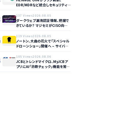
EDR/MDRなど統合しセキュリティ
強化へ
137 Views
2026.08.05
3
ダークウェブ漏洩認証情報、把握で
きているか？ マジセミがCISO向け
ウェビナー開催へ
119 Views
2026.08.05
4
ノートン、大曲の花火で「スペシャル
ドローンショー」開催へ – サイバー
セーフティ啓発
105 Views
2026.08.06
5
JCBとトレンドマイクロ、MyJCBア
プリにAI「詐欺チェック」機能を常設
し不正対策を強化