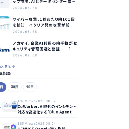
ップ市場、AIとデータセンター需要
age
に牽引され2035年に約1.1兆ドル
2026.08.08
規模へ成長か
サイバー攻撃、1秒あたり約101回
を検知 イタリア発の攻撃が前年
同期比約75倍に急増
2026.08.08
アカマイ、企業AI利用の約半数がセ
キュリティ管理回避と警鐘──「シ
ャドーAI」が新たな脅威に
2026.08.08
っと見る
気記事
7日
30日
90日
192 Views
2026.08.07
1
CoWorker、AI時代のインシデント
対応を高速化する「Blue Agent
CoWork」を提供開始
185 Views
2026.08.04
2
HENNGE Oneがプラン刷新、