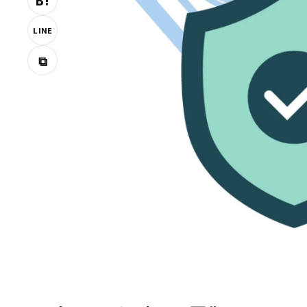
B!
LINE
⧉