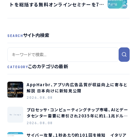
トを総括する無料オンラインセミナーを7月7
日に開催
サイト内検索
SEARCH
このカテゴリの最新
CATEGORY
AppHarbr、アプリ内広告品質が収益向上に寄与と
解説 日本向けに新知見公開
2026.08.08
プロセッサ・コンピューティングチップ市場、AIとデー
タセンター需要に牽引され2035年に約1.1兆ドル規
No Image
模へ成長か
2026.08.08
サイバー攻撃、1秒あたり約101回を検知 イタリア