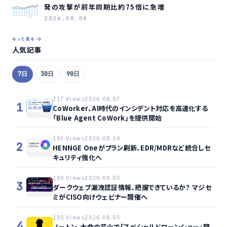
発の攻撃が前年同期比約75倍に急増
2026.08.08
もっと見る
人気記事
7日
30日
90日
217 Views
2026.08.07
1
CoWorker、AI時代のインシデント対応を高速化する
「Blue Agent CoWork」を提供開始
193 Views
2026.08.04
2
HENNGE Oneがプラン刷新、EDR/MDRなど統合しセ
キュリティ強化へ
139 Views
2026.08.05
3
ダークウェブ漏洩認証情報、把握できているか？ マジセ
ミがCISO向けウェビナー開催へ
135 Views
2026.08.05
4
ノートン、大曲の花火で「スペシャルドローンショー」開