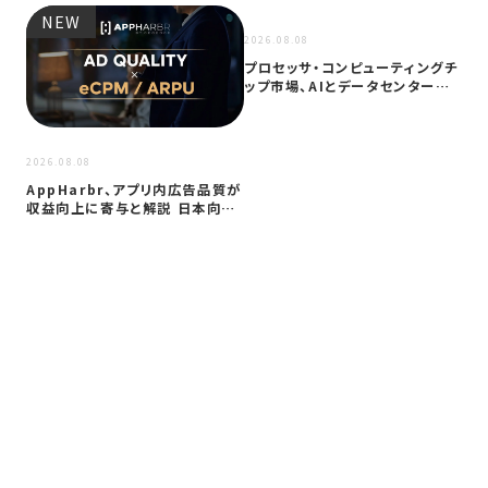
NEW
NEW
2026.08.08
プロセッサ・コンピューティングチ
ップ市場、AIとデータセンター需
要に…
2026
2026.08.08
サイ
AppHarbr、アプリ内広告品質が
を
収益向上に寄与と解説 日本向け
同
に…