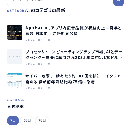
このカテゴリの最新
CATEGORY
AppHarbr、アプリ内広告品質が収益向上に寄与と
解説 日本向けに新知見公開
2026.08.08
プロセッサ・コンピューティングチップ市場、AIとデー
タセンター需要に牽引され2035年に約1.1兆ドル規
No Image
模へ成長か
2026.08.08
サイバー攻撃、1秒あたり約101回を検知 イタリア
発の攻撃が前年同期比約75倍に急増
2026.08.08
もっと見る
人気記事
7日
30日
90日