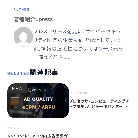
著者紹介：press
プレスリリースを元に、サイバーセキュ
リティ関連の企業動向を配信していま
す。情報の正確性についてはソース元を
ご確認ください。
関連記事
RELATED
NEW
NEW
2026.08.08
プロセッサ・コンピューティングチ
ップ市場、AIとデータセンター需
要に…
2026
2026.08.08
サイ
AppHarbr、アプリ内広告品質が