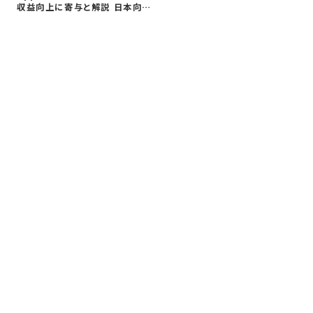
を
収益向上に寄与と解説 日本向け
同
に…