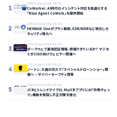
208 Views
2026.08.07
1
CoWorker、AI時代のインシデント対応を高速化する
「Blue Agent CoWork」を提供開始
189 Views
2026.08.04
2
HENNGE Oneがプラン刷新、EDR/MDRなど統合しセ
キュリティ強化へ
139 Views
2026.08.05
3
ダークウェブ漏洩認証情報、把握できているか？ マジセ
ミがCISO向けウェビナー開催へ
127 Views
2026.08.05
4
ノートン、大曲の花火で「スペシャルドローンショー」開
催へ – サイバーセーフティ啓発
109 Views
2026.08.06
5
JCBとトレンドマイクロ、MyJCBアプリにAI「詐欺チェッ
ク」機能を常設し不正対策を強化