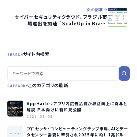
次の記事
サイバーセキュリティクラウド、ブラジル市
場進出を加速 「ScaleUp in Brazil
Batch6」StageIIに選出
サイト内検索
SEARCH
このカテゴリの最新
CATEGORY
AppHarbr、アプリ内広告品質が収益向上に寄与と
解説 日本向けに新知見公開
2026.08.08
プロセッサ・コンピューティングチップ市場、AIとデー
タセンター需要に牽引され2035年に約1.1兆ドル規
No Image