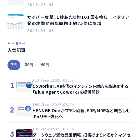
模へ成長か
2026.08.08
サイバー攻撃、1秒あたり約101回を検知 イタリア
発の攻撃が前年同期比約75倍に急増
2026.08.08
もっと見る
人気記事
7日
30日
90日
213 Views
2026.08.07
1
CoWorker、AI時代のインシデント対応を高速化する
「Blue Agent CoWork」を提供開始
190 Views
2026.08.04
2
HENNGE Oneがプラン刷新、EDR/MDRなど統合しセ
キュリティ強化へ
139 Views
2026.08.05
3
ダークウェブ漏洩認証情報、把握できているか？ マジセ