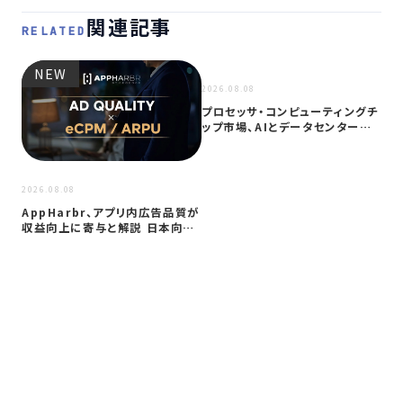
関連記事
RELATED
NEW
NEW
2026.08.08
プロセッサ・コンピューティングチ
ップ市場、AIとデータセンター需
要に…
2026
2026.08.08
サイ
AppHarbr、アプリ内広告品質が
を
収益向上に寄与と解説 日本向け
同
に…