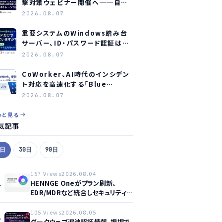
撃対策ウェビナー開催へ──自社
防御の実効性検証に焦点
2026.08.07
重要システムのWindows踏み台
サーバー、ID・パスワード認証は限
界か？ オーシャンブリッジとマジセ
2026.08.07
ミがウェビナー開催へ
CoWorker、AI時代のインシデン
ト対応を高速化する「Blue
Agent CoWork」を提供開始
2026.08.07
っと見る
気記事
7日
30日
90日
157 Views
2026.08.04
1
HENNGE Oneがプラン刷新、
EDR/MDRなど統合しセキュリティ
強化へ
105 Views
2026.08.05
2
ダークウェブ漏洩認証情報、把握で