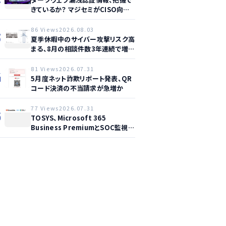
きているか？ マジセミがCISO向け
ウェビナー開催へ
86 Views
2026.08.03
3
夏季休暇中のサイバー攻撃リスク高
まる、8月の相談件数3年連続で増加
か
81 Views
2026.07.31
4
5月度ネット詐欺リポート発表、QR
コード決済の不当請求が急増か
77 Views
2026.07.31
5
TOSYS、Microsoft 365
Business PremiumとSOC監視を
統合した新サービス提供開始