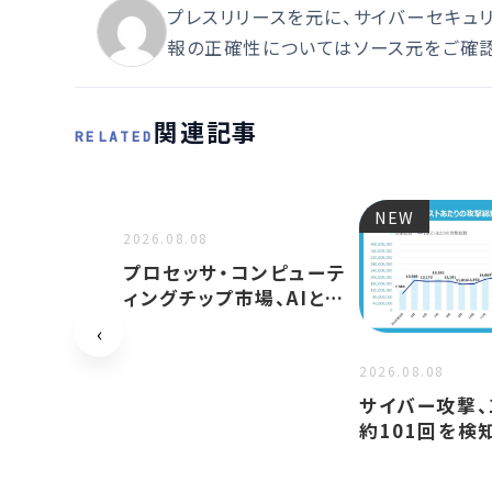
プレスリリースを元に、サイバーセキュ
報の正確性についてはソース元をご確認
関連記事
RELATED
NEW
NEW
2026.08.08
プロセッサ・コンピューテ
ィングチップ市場、AIとデ
ータセンター需要に…
‹
2026.08.08
サイバー攻撃、
約101回を検
発の攻撃が前