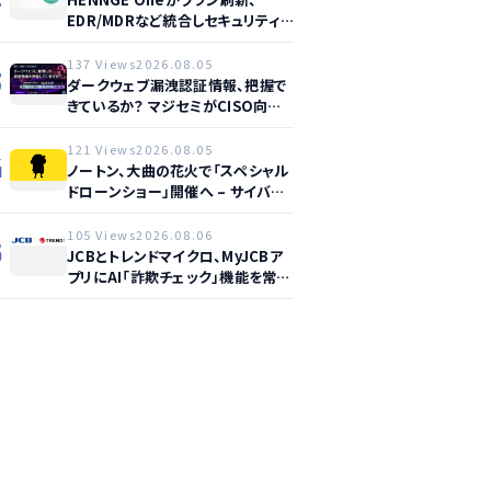
EDR/MDRなど統合しセキュリティ
強化へ
137 Views
2026.08.05
3
ダークウェブ漏洩認証情報、把握で
きているか？ マジセミがCISO向け
ウェビナー開催へ
121 Views
2026.08.05
4
ノートン、大曲の花火で「スペシャル
ドローンショー」開催へ – サイバー
セーフティ啓発
105 Views
2026.08.06
5
JCBとトレンドマイクロ、MyJCBア
プリにAI「詐欺チェック」機能を常設
し不正対策を強化