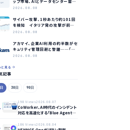
ップ市場、AIとデータセンター需要
age
に牽引され2035年に約1.1兆ドル
2026.08.08
規模へ成長か
サイバー攻撃、1秒あたり約101回
を検知 イタリア発の攻撃が前年
同期比約75倍に急増
2026.08.08
アカマイ、企業AI利用の約半数がセ
キュリティ管理回避と警鐘──「シ
ャドーAI」が新たな脅威に
2026.08.08
っと見る
気記事
7日
30日
90日
198 Views
2026.08.07
1
CoWorker、AI時代のインシデント
対応を高速化する「Blue Agent
CoWork」を提供開始
186 Views
2026.08.04
2
HENNGE Oneがプラン刷新、