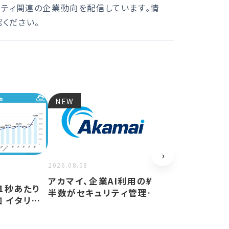
リティ関連の企業動向を配信しています。情
ください。
NEW
NEW
›
2026.08.08
2026.08.07
アカマイ、企業AI利用の約
1秒あたり
パナソニック デ
半数がセキュリティ管理回
知 イタリア
イバー攻撃対策
避と警鐘──「シャ…
年同期…
開催へ──自社