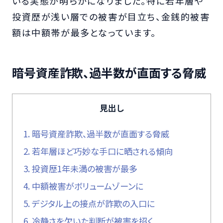
いる実態が明らかになりました。特に若年層や
投資歴が浅い層での被害が目立ち、金銭的被害
額は中額帯が最多となっています。
暗号資産詐欺、過半数が直面する脅威
見出し
1.
暗号資産詐欺、過半数が直面する脅威
2.
若年層ほど巧妙な手口に晒される傾向
3.
投資歴1年未満の被害が最多
4.
中額被害がボリュームゾーンに
5.
デジタル上の接点が詐欺の入口に
6.
冷静さを欠いた判断が被害を招く