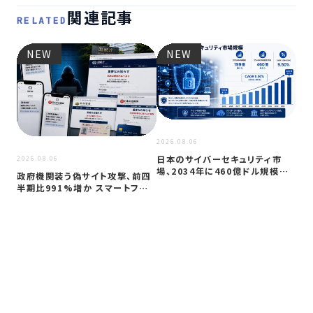
関連記事
RELATED
NEW
NEW
2026
JC
アプ
2026.08.06
日本のサイバーセキュリティ市
2026.08.06
場、2034年に460億ドル規模へ
政府機関装う偽サイト攻撃、前四
成長か
半期比991%増か スマートフォン
狙う…