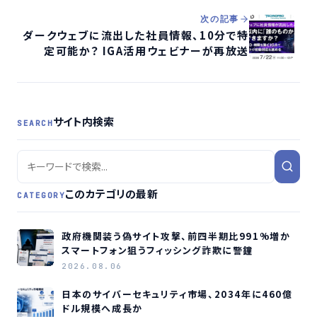
次の記事
ダークウェブに流出した社員情報、10分で特
定可能か？ IGA活用ウェビナーが再放送
サイト内検索
SEARCH
このカテゴリの最新
CATEGORY
政府機関装う偽サイト攻撃、前四半期比991%増か
スマートフォン狙うフィッシング詐欺に警鐘
2026.08.06
日本のサイバーセキュリティ市場、2034年に460億
ドル規模へ成長か