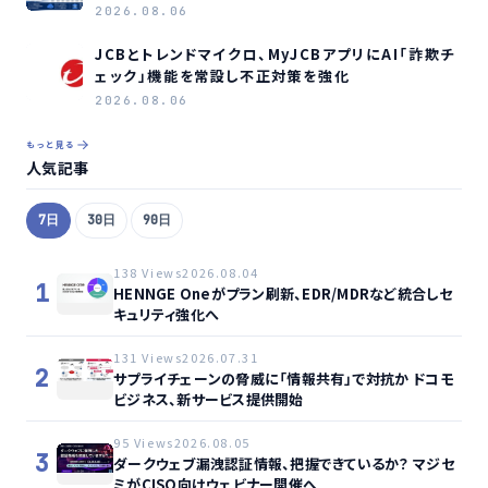
2026.08.06
JCBとトレンドマイクロ、MyJCBアプリにAI「詐欺チ
ェック」機能を常設し不正対策を強化
2026.08.06
もっと見る
人気記事
7日
30日
90日
138 Views
2026.08.04
1
HENNGE Oneがプラン刷新、EDR/MDRなど統合しセ
キュリティ強化へ
131 Views
2026.07.31
2
サプライチェーンの脅威に「情報共有」で対抗か ドコモ
ビジネス、新サービス提供開始
95 Views
2026.08.05
3
ダークウェブ漏洩認証情報、把握できているか？ マジセ
ミがCISO向けウェビナー開催へ