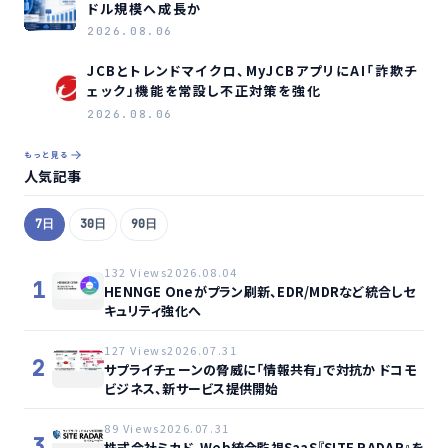
ドル規模へ成長か
2026.08.06
JCBとトレンドマイクロ、MyJCBアプリにAI「詐欺チ
ェック」機能を常設し不正対策を強化
2026.08.06
もっと見る
人気記事
7日
30日
90日
132 Views
2026.08.04
1
HENNGE Oneがプラン刷新、EDR/MDRなど統合しセ
キュリティ強化へ
127 Views
2026.07.31
2
サプライチェーンの脅威に「情報共有」で対抗か ドコモ
ビジネス、新サービス提供開始
89 Views
2026.07.31
3
株式会社ミカド、Web統合監視SaaS『SITE RADAR』を