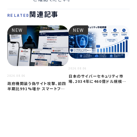
関連記事
RELATED
NEW
NEW
2026
JC
アプ
2026.08.06
日本のサイバーセキュリティ市
2026.08.06
場、2034年に460億ドル規模へ
政府機関装う偽サイト攻撃、前四
成長か
半期比991%増か スマートフォン
狙う…