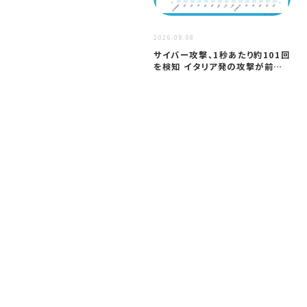
要に…
2026
2026.08.08
ア
サイバー攻撃、1秒あたり約101回
セ
を検知 イタリア発の攻撃が前年
─
同期…