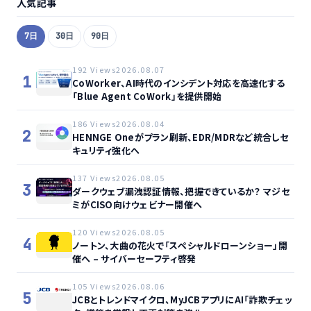
人気記事
7日
30日
90日
192 Views
2026.08.07
1
CoWorker、AI時代のインシデント対応を高速化する
「Blue Agent CoWork」を提供開始
186 Views
2026.08.04
2
HENNGE Oneがプラン刷新、EDR/MDRなど統合しセ
キュリティ強化へ
137 Views
2026.08.05
3
ダークウェブ漏洩認証情報、把握できているか？ マジセ
ミがCISO向けウェビナー開催へ
120 Views
2026.08.05
4
ノートン、大曲の花火で「スペシャルドローンショー」開
催へ – サイバーセーフティ啓発
105 Views
2026.08.06
5
JCBとトレンドマイクロ、MyJCBアプリにAI「詐欺チェッ