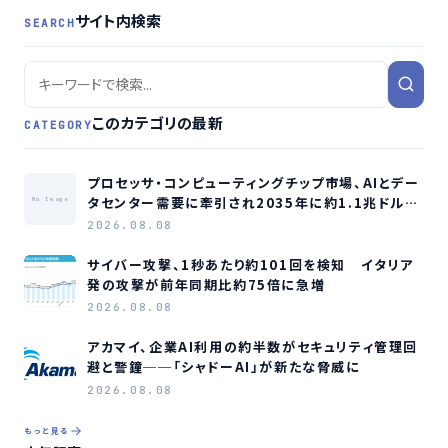
サイト内検索
SEARCH
このカテゴリの最新
CATEGORY
プロセッサ・コンピューティングチップ市場、AIとデー
タセンター需要に牽引され2035年に約1.1兆ドル規
No Image
模へ成長か
2026.08.08
サイバー攻撃、1秒あたり約101回を検知 イタリア
発の攻撃が前年同期比約75倍に急増
2026.08.08
アカマイ、企業AI利用の約半数がセキュリティ管理回
避と警鐘──「シャドーAI」が新たな脅威に
2026.08.08
もっと見る