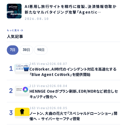
AI悪用し旅行サイトを精巧に複製、決済情報窃取か
新たなマルバタイジング攻撃「Agentic
Malvertising」の脅威をGeoEdgeが警告
2026.08.10
もっと見る
人気記事
7日
30日
90日
245 Views
2026.08.07
1
CoWorker、AI時代のインシデント対応を高速化する
「Blue Agent CoWork」を提供開始
213 Views
2026.08.04
2
HENNGE Oneがプラン刷新、EDR/MDRなど統合しセ
キュリティ強化へ
163 Views
2026.08.05
3
ノートン、大曲の花火で「スペシャルドローンショー」開
催へ – サイバーセーフティ啓発