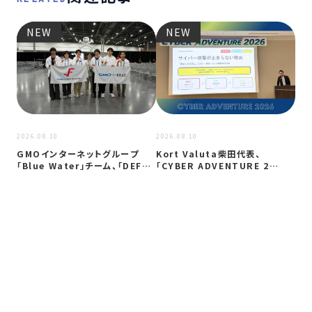
NEW
NEW
2026
2026.08.10
2026.08.10
A
製
GMOインターネットグループ
Kort Valuta柴田代表、
バ
「Blue Water」チーム、「DEF…
「CYBER ADVENTURE 2…