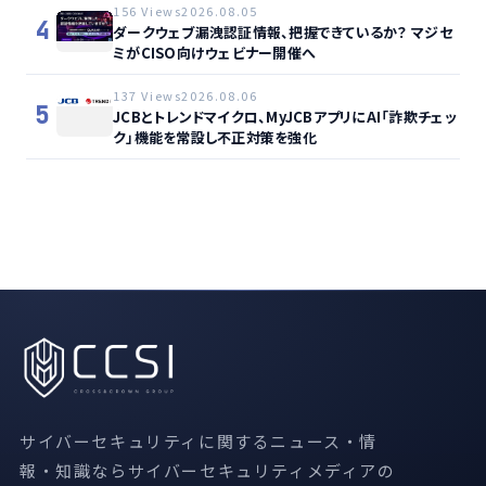
156 Views
2026.08.05
4
ダークウェブ漏洩認証情報、把握できているか？ マジセ
ミがCISO向けウェビナー開催へ
137 Views
2026.08.06
5
JCBとトレンドマイクロ、MyJCBアプリにAI「詐欺チェッ
ク」機能を常設し不正対策を強化
サイバーセキュリティに関するニュース・情
報・知識ならサイバーセキュリティメディアの