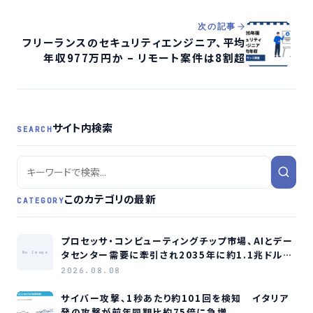
次の記事
フリーランスのセキュリティエンジニア、平均
年収977万円か – リモート案件は8割超
サイト内検索
SEARCH
このカテゴリの最新
CATEGORY
プロセッサ・コンピューティングチップ市場、AIとデー
タセンター需要に牽引され2035年に約1.1兆ドル規
No Image
模へ成長か
2026.08.08
サイバー攻撃、1秒あたり約101回を検知 イタリア
発の攻撃が前年同期比約75倍に急増