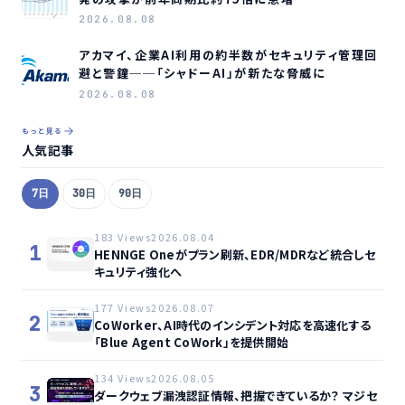
2026.08.08
アカマイ、企業AI利用の約半数がセキュリティ管理回
避と警鐘──「シャドーAI」が新たな脅威に
2026.08.08
もっと見る
人気記事
7日
30日
90日
183 Views
2026.08.04
1
HENNGE Oneがプラン刷新、EDR/MDRなど統合しセ
キュリティ強化へ
177 Views
2026.08.07
2
CoWorker、AI時代のインシデント対応を高速化する
「Blue Agent CoWork」を提供開始
134 Views
2026.08.05
3
ダークウェブ漏洩認証情報、把握できているか？ マジセ