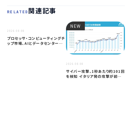
関連記事
RELATED
NEW
NEW
2026.08.08
プロセッサ・コンピューティングチ
ップ市場、AIとデータセンター需
要に…
2026
2026.08.08
ア
サイバー攻撃、1秒あたり約101回
セ
を検知 イタリア発の攻撃が前年
─
同期…