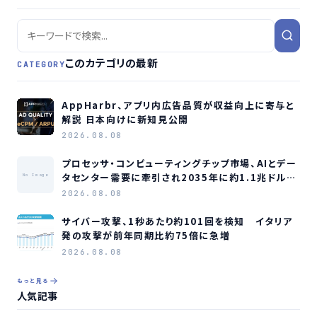
このカテゴリの最新
CATEGORY
AppHarbr、アプリ内広告品質が収益向上に寄与と
解説 日本向けに新知見公開
2026.08.08
プロセッサ・コンピューティングチップ市場、AIとデー
タセンター需要に牽引され2035年に約1.1兆ドル規
No Image
模へ成長か
2026.08.08
サイバー攻撃、1秒あたり約101回を検知 イタリア
発の攻撃が前年同期比約75倍に急増
2026.08.08
もっと見る
人気記事