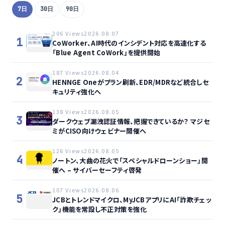
7日
30日
90日
206 Views
2026.08.07
1
CoWorker、AI時代のインシデント対応を高速化する
「Blue Agent CoWork」を提供開始
187 Views
2026.08.04
2
HENNGE Oneがプラン刷新、EDR/MDRなど統合しセ
キュリティ強化へ
138 Views
2026.08.05
3
ダークウェブ漏洩認証情報、把握できているか？ マジセ
ミがCISO向けウェビナー開催へ
126 Views
2026.08.05
4
ノートン、大曲の花火で「スペシャルドローンショー」開
催へ – サイバーセーフティ啓発
107 Views
2026.08.06
5
JCBとトレンドマイクロ、MyJCBアプリにAI「詐欺チェッ
ク」機能を常設し不正対策を強化