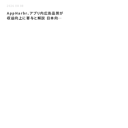
2026
2026.08.08
サイ
AppHarbr、アプリ内広告品質が
を
収益向上に寄与と解説 日本向け
同
に…