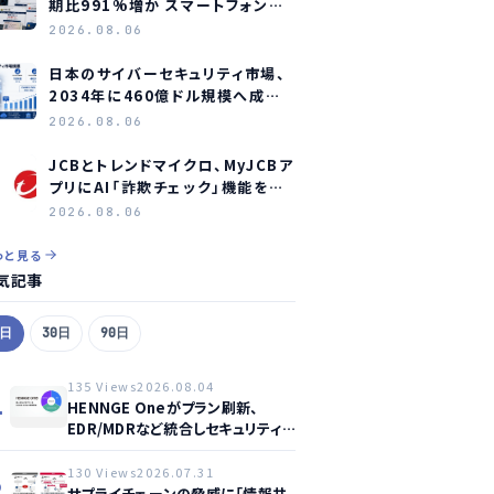
期比991%増か スマートフォン狙
うフィッシング詐欺に警鐘
2026.08.06
日本のサイバーセキュリティ市場、
2034年に460億ドル規模へ成長
か
2026.08.06
JCBとトレンドマイクロ、MyJCBア
プリにAI「詐欺チェック」機能を常
設し不正対策を強化
2026.08.06
っと見る
気記事
7日
30日
90日
135 Views
2026.08.04
1
HENNGE Oneがプラン刷新、
EDR/MDRなど統合しセキュリティ
強化へ
130 Views
2026.07.31
2
サプライチェーンの脅威に「情報共