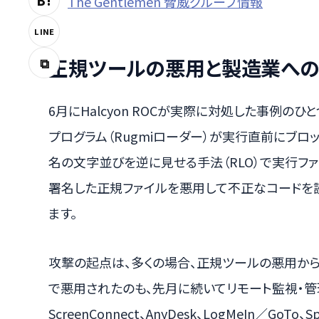
B!
The Gentlemen 脅威グループ情報
LINE
正規ツールの悪用と製造業へ
⧉
6月にHalcyon ROCが実際に対処した事例の
プログラム（Rugmiローダー）が実行直前にブロ
名の文字並びを逆に見せる手法（RLO）で実行フ
署名した正規ファイルを悪用して不正なコードを
ます。
攻撃の起点は、多くの場合、正規ツールの悪用から
で悪用されたのも、先月に続いてリモート監視・管理（R
ScreenConnect、AnyDesk、LogMeIn／Go