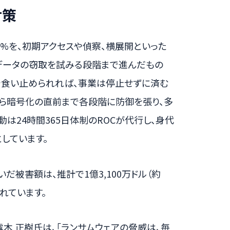
対策
9.0%を、初期アクセスや偵察、横展開といった
データの窃取を試みる段階まで進んだもの
口で食い止められれば、事業は停止せずに済む
階から暗号化の直前まで各段階に防御を張り、多
は24時間365日体制のROCが代行し、身代
しています。
だ被害額は、推計で1億3,100万ドル（約
されています。
ある露木 正樹氏は、「ランサムウェアの脅威は、毎