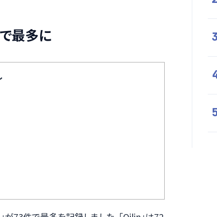
件数で最多に
し
」が73件で最多を記録しました。「Qilin」は72