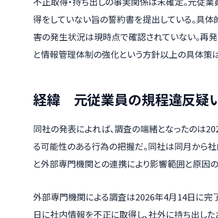
不正取得・持ち出しの事実関係は未確定。元従業
得をしていない旨の誓約書を提出している。具体
害の発生状況は現時点で確認されていない。再発
と情報管理体制の強化という方針以上の具体策は
経緯 元従業員の規程違反疑
同社の発表によれば、調査の端緒となったのは20
る可能性のある行為の把握だ。同社は同月から社
と外部専門機関との連携により影響範囲と原因の
外部専門機関による調査は2026年4月14日に完了
日に社内情報を不正に取得し、社外に持ち出した