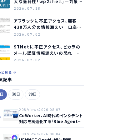
大な脆弱性「wp2shell」—対象バ
ージョンと緊急対応
2026.07.18
アフラックに不正アクセス、顧客
438万人分の情報漏えい 口座情
報含む顧客も約23万人分
2026.07.02
STNetに不正アクセス、ピカラの
メール認証情報漏えいの恐れ 全
利用者にパスワード変更を要請
2026.07.02
っと見る
気記事
7日
30日
90日
208 Views
2026.08.07
1
CoWorker、AI時代のインシデント
対応を高速化する「Blue Agent
CoWork」を提供開始
189 Views
2026.08.04
2
HENNGE Oneがプラン刷新、