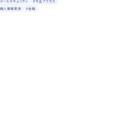
#メールセキュリティ
#不正アクセス
#個人情報漏洩
#金融