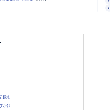
し
記録も
びかけ