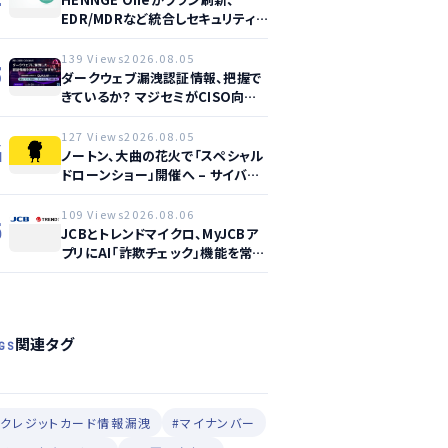
EDR/MDRなど統合しセキュリティ
強化へ
139 Views
2026.08.05
3
ダークウェブ漏洩認証情報、把握で
きているか？ マジセミがCISO向け
ウェビナー開催へ
127 Views
2026.08.05
4
ノートン、大曲の花火で「スペシャル
ドローンショー」開催へ – サイバー
セーフティ啓発
109 Views
2026.08.06
5
JCBとトレンドマイクロ、MyJCBア
プリにAI「詐欺チェック」機能を常設
し不正対策を強化
関連タグ
GS
#クレジットカード情報漏洩
#マイナンバー