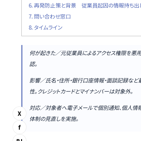
6.
再発防止策と背景 従業員起因の情報持ち出
7.
問い合わせ窓口
8.
タイムライン
何が起きた／元従業員によるアクセス権限を悪
認。
影響／氏名・住所・銀行口座情報・面談記録など最
性。クレジットカードとマイナンバーは対象外。
対応／対象者へ電子メールで個別通知、個人情
X
体制の見直しを実施。
f