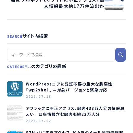
人情報最大約17万件流出か
サイト内検索
SEARCH
このカテゴリの最新
CATEGORY
WordPressコアに認証不要の重大な脆弱性
「wp2shell」—対象バージョンと緊急対応
2026.07.18
アフラックに不正アクセス、顧客438万人分の情報漏
えい 口座情報含む顧客も約23万人分
2026.07.02
STNetに不正アクセス、ピカラのメール認証情報漏