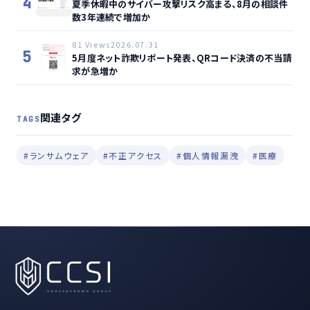
4
夏季休暇中のサイバー攻撃リスク高まる、8月の相談件
数3年連続で増加か
81 Views
2026.07.31
5
5月度ネット詐欺リポート発表、QRコード決済の不当請
求が急増か
関連タグ
TAGS
#ランサムウェア
#不正アクセス
#個人情報漏洩
#医療