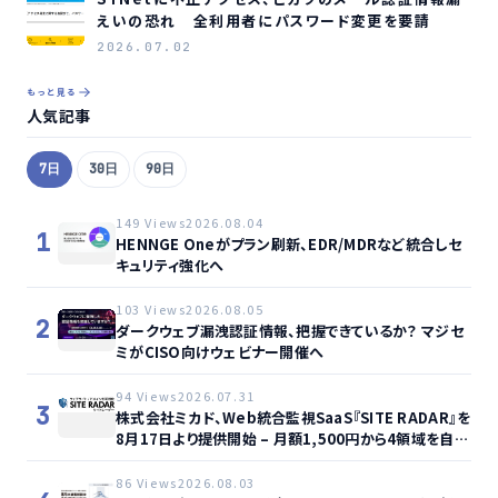
えいの恐れ 全利用者にパスワード変更を要請
2026.07.02
もっと見る
人気記事
7日
30日
90日
149 Views
2026.08.04
1
HENNGE Oneがプラン刷新、EDR/MDRなど統合しセ
キュリティ強化へ
103 Views
2026.08.05
2
ダークウェブ漏洩認証情報、把握できているか？ マジセ
ミがCISO向けウェビナー開催へ
94 Views
2026.07.31
3
株式会社ミカド、Web統合監視SaaS『SITE RADAR』を
8月17日より提供開始 – 月額1,500円から4領域を自動
監視、動的サイト…
86 Views
2026.08.03