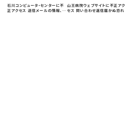
石川コンピュータ・センターに不
山王病院ウェブサイトに不正アク
介
正アクセス 送信メールの情報、漏
セス 問い合わせ返信届かぬ恐れ
の
えいの…
漏