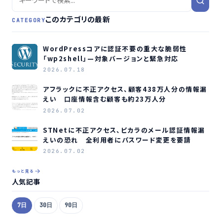
このカテゴリの最新
CATEGORY
WordPressコアに認証不要の重大な脆弱性
「wp2shell」—対象バージョンと緊急対応
2026.07.18
アフラックに不正アクセス、顧客438万人分の情報漏
えい 口座情報含む顧客も約23万人分
2026.07.02
STNetに不正アクセス、ピカラのメール認証情報漏
えいの恐れ 全利用者にパスワード変更を要請
2026.07.02
もっと見る
人気記事
7日
30日
90日