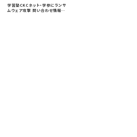
学習塾CKCネット・学参にランサ
穴
ムウェア攻撃 問い合わせ情報の
情
漏えい…
性