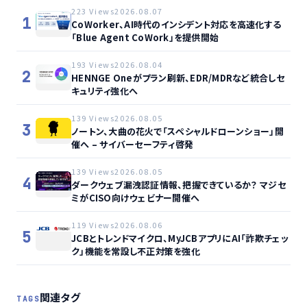
223 Views
2026.08.07
1
CoWorker、AI時代のインシデント対応を高速化する
「Blue Agent CoWork」を提供開始
193 Views
2026.08.04
2
HENNGE Oneがプラン刷新、EDR/MDRなど統合しセ
キュリティ強化へ
139 Views
2026.08.05
3
ノートン、大曲の花火で「スペシャルドローンショー」開
催へ – サイバーセーフティ啓発
139 Views
2026.08.05
4
ダークウェブ漏洩認証情報、把握できているか？ マジセ
ミがCISO向けウェビナー開催へ
119 Views
2026.08.06
5
JCBとトレンドマイクロ、MyJCBアプリにAI「詐欺チェッ
ク」機能を常設し不正対策を強化
関連タグ
TAGS