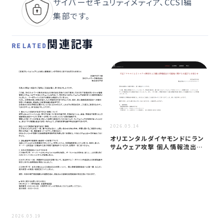
サイバーセキュリティメディア、CCSI編
集部です。
関連記事
RELATED
2026.05.14
オリエンタルダイヤモンドにラン
サムウェア攻撃 個人情報流出の
可能性、…
2026.05.19
2026