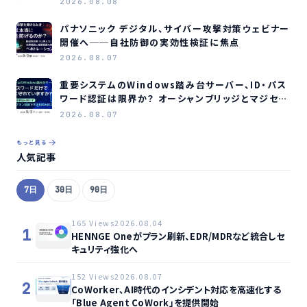
2026.08.08
パナソニック デジタル、サイバー攻撃対策ウェビナー
開催へ──自社防御の実効性検証に焦点
2026.08.07
重要システムのWindows踏み台サーバー、ID・パス
ワード認証は限界か？ オーシャンブリッジとマジセミ
がウェビナー開催へ
2026.08.07
もっと見る
人気記事
7日
30日
90日
165 Views
2026.08.04
1
HENNGE Oneがプラン刷新、EDR/MDRなど統合しセ
キュリティ強化へ
152 Views
2026.08.07
2
CoWorker、AI時代のインシデント対応を高速化する
「Blue Agent CoWork」を提供開始