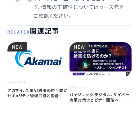
す。情報の正確性についてはソース元を
ご確認ください。
関連記事
RELATED
NEW
NEW
2026.08.08
2026
2026.08.07
アカマイ、企業AI利用の約半数が
重要
パナソニック デジタル、サイバー
セキュリティ管理回避と警鐘
台サ
攻撃対策ウェビナー開催へ──自
──「シャ…
は
社防御…