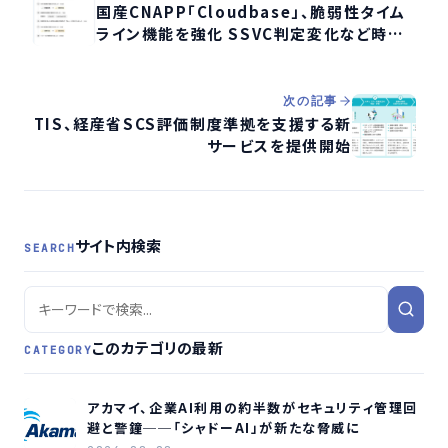
国産CNAPP「Cloudbase」、脆弱性タイム
ライン機能を強化 SSVC判定変化など時系
列で追跡可能に
次の記事
TIS、経産省SCS評価制度準拠を支援する新
サービスを提供開始
サイト内検索
SEARCH
このカテゴリの最新
CATEGORY
アカマイ、企業AI利用の約半数がセキュリティ管理回
避と警鐘──「シャドーAI」が新たな脅威に