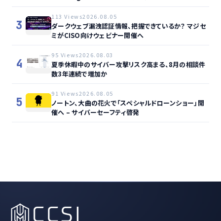
113 Views
2026.08.05
3
ダークウェブ漏洩認証情報、把握できているか？ マジセ
ミがCISO向けウェビナー開催へ
95 Views
2026.08.03
4
夏季休暇中のサイバー攻撃リスク高まる、8月の相談件
数3年連続で増加か
91 Views
2026.08.05
5
ノートン、大曲の花火で「スペシャルドローンショー」開
催へ – サイバーセーフティ啓発