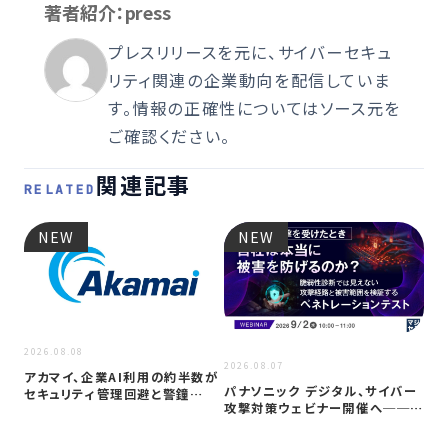
著者紹介：press
プレスリリースを元に、サイバーセキュ
リティ関連の企業動向を配信していま
す。情報の正確性についてはソース元を
ご確認ください。
関連記事
RELATED
NEW
NEW
2026.08.08
2026
2026.08.07
アカマイ、企業AI利用の約半数が
重要
パナソニック デジタル、サイバー
セキュリティ管理回避と警鐘
台サ
攻撃対策ウェビナー開催へ──自
──「シャ…
は
社防御…