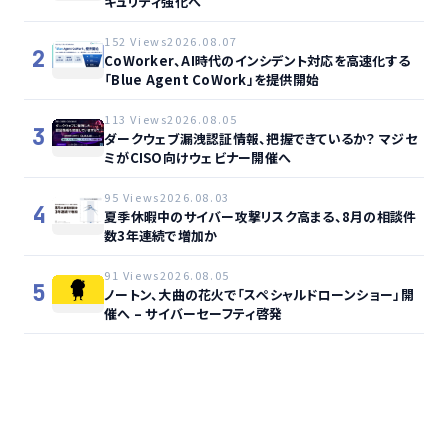
キュリティ強化へ
152 Views
2026.08.07
2
CoWorker、AI時代のインシデント対応を高速化する
「Blue Agent CoWork」を提供開始
113 Views
2026.08.05
3
ダークウェブ漏洩認証情報、把握できているか？ マジセ
ミがCISO向けウェビナー開催へ
95 Views
2026.08.03
4
夏季休暇中のサイバー攻撃リスク高まる、8月の相談件
数3年連続で増加か
91 Views
2026.08.05
5
ノートン、大曲の花火で「スペシャルドローンショー」開
催へ – サイバーセーフティ啓発