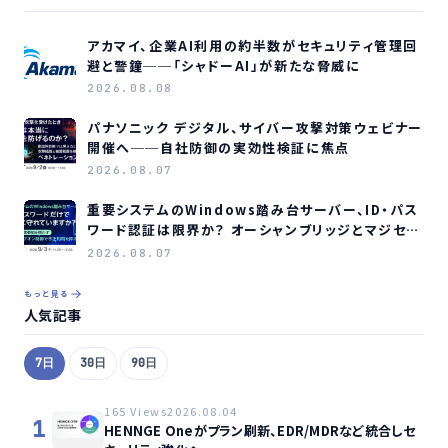
アカマイ、企業AI利用の約半数がセキュリティ管理回
避と警鐘──「シャドーAI」が新たな脅威に
2026.08.08
パナソニック デジタル、サイバー攻撃対策ウェビナー
開催へ──自社防御の実効性検証に焦点
2026.08.07
重要システムのWindows踏み台サーバー、ID・パス
ワード認証は限界か？ オーシャンブリッジとマジセミ
がウェビナー開催へ
2026.08.07
もっと見る
人気記事
7日
30日
90日
165 Views
2026.08.04
1
HENNGE Oneがプラン刷新、EDR/MDRなど統合しセ