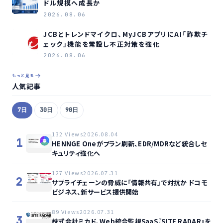
ドル規模へ成長か
2026.08.06
JCBとトレンドマイクロ、MyJCBアプリにAI「詐欺チ
ェック」機能を常設し不正対策を強化
2026.08.06
もっと見る
人気記事
7日
30日
90日
132 Views
2026.08.04
1
HENNGE Oneがプラン刷新、EDR/MDRなど統合しセ
キュリティ強化へ
127 Views
2026.07.31
2
サプライチェーンの脅威に「情報共有」で対抗か ドコモ
ビジネス、新サービス提供開始
89 Views
2026.07.31
3
株式会社ミカド、Web統合監視SaaS『SITE RADAR』を