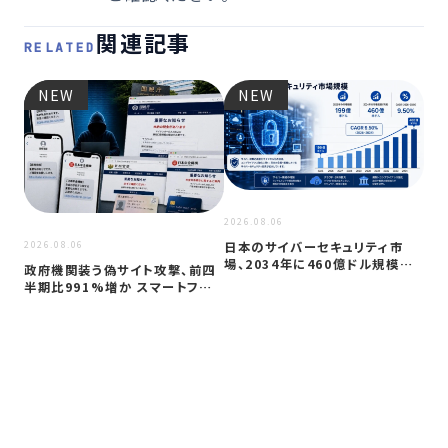
関連記事
RELATED
NEW
NEW
2026
JC
アプ
2026.08.06
日本のサイバーセキュリティ市
2026.08.06
場、2034年に460億ドル規模へ
政府機関装う偽サイト攻撃、前四
成長か
半期比991%増か スマートフォン
狙う…