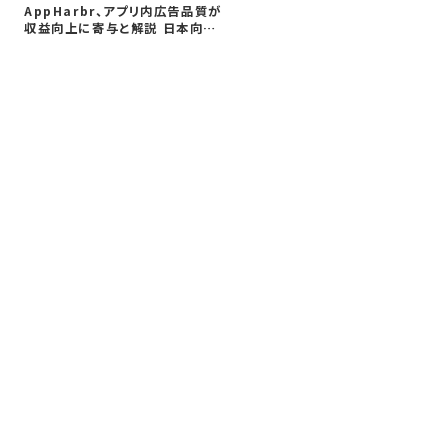
サイ
AppHarbr、アプリ内広告品質が
を
収益向上に寄与と解説 日本向け
同
に…