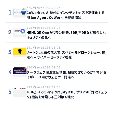
225 Views
2026.08.07
1
CoWorker、AI時代のインシデント対応を高速化する
「Blue Agent CoWork」を提供開始
195 Views
2026.08.04
2
HENNGE Oneがプラン刷新、EDR/MDRなど統合しセ
キュリティ強化へ
141 Views
2026.08.05
3
ノートン、大曲の花火で「スペシャルドローンショー」開
催へ – サイバーセーフティ啓発
140 Views
2026.08.05
4
ダークウェブ漏洩認証情報、把握できているか？ マジセ
ミがCISO向けウェビナー開催へ
119 Views
2026.08.06
5
JCBとトレンドマイクロ、MyJCBアプリにAI「詐欺チェッ
ク」機能を常設し不正対策を強化