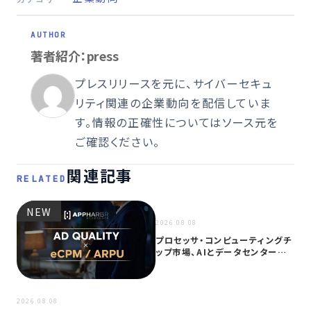
著者紹介：press
プレスリリースを元に、サイバーセキュ
リティ関連の企業動向を配信していま
す。情報の正確性についてはソース元を
ご確認ください。
関連記事
RELATED
NEW
NEW
2026.08.08
プロセッサ・コンピューティングチ
ップ市場、AIとデータセンター需
要に…
2026
2026.08.08