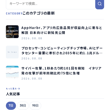
このカテゴリの最新
CATEGORY
AppHarbr、アプリ内広告品質が収益向上に寄与と
解説 日本向けに新知見公開
2026.08.08
プロセッサ・コンピューティングチップ市場、AIとデー
タセンター需要に牽引され2035年に約1.1兆ドル規
No Image
模へ成長か
2026.08.08
サイバー攻撃、1秒あたり約101回を検知 イタリア
発の攻撃が前年同期比約75倍に急増
2026.08.08
もっと見る
人気記事
7日
30日
90日