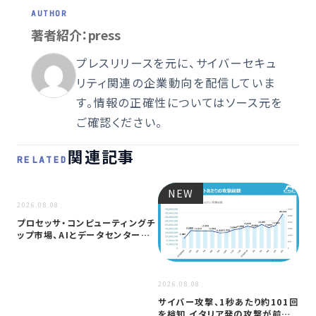
著者紹介：press
プレスリリースを元に、サイバーセキュ
リティ関連の企業動向を配信していま
す。情報の正確性についてはソース元を
ご確認ください。
関連記事
RELATED
NEW
NEW
2026.08.08
プロセッサ・コンピューティングチ
ップ市場、AIとデータセンター需
要に…
2026
2026.08.08
ア
サイバー攻撃、1秒あたり約101回
セ
を検知 イタリア発の攻撃が前年