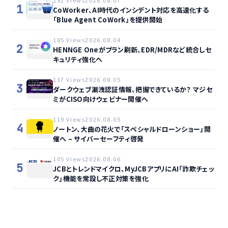
1
CoWorker、AI時代のインシデント対応を高速化する
「Blue Agent CoWork」を提供開始
185 Views
2026.08.04
2
HENNGE Oneがプラン刷新、EDR/MDRなど統合しセ
キュリティ強化へ
137 Views
2026.08.05
3
ダークウェブ漏洩認証情報、把握できているか？ マジセ
ミがCISO向けウェビナー開催へ
119 Views
2026.08.05
4
ノートン、大曲の花火で「スペシャルドローンショー」開
催へ – サイバーセーフティ啓発
105 Views
2026.08.06
5
JCBとトレンドマイクロ、MyJCBアプリにAI「詐欺チェッ
ク」機能を常設し不正対策を強化