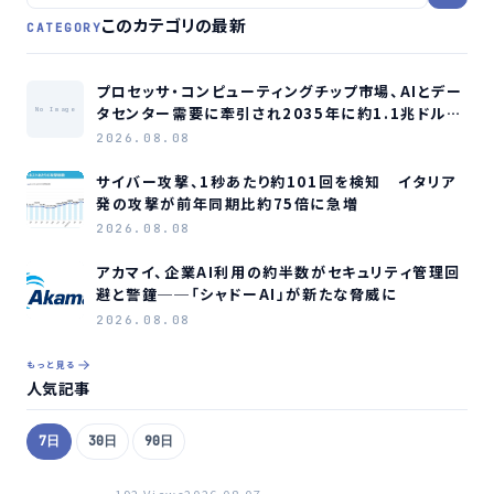
このカテゴリの最新
CATEGORY
プロセッサ・コンピューティングチップ市場、AIとデー
タセンター需要に牽引され2035年に約1.1兆ドル規
No Image
模へ成長か
2026.08.08
サイバー攻撃、1秒あたり約101回を検知 イタリア
発の攻撃が前年同期比約75倍に急増
2026.08.08
アカマイ、企業AI利用の約半数がセキュリティ管理回
避と警鐘──「シャドーAI」が新たな脅威に
2026.08.08
もっと見る
人気記事
7日
30日
90日
192 Views
2026.08.07