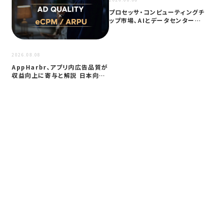
プロセッサ・コンピューティングチ
ップ市場、AIとデータセンター需
要に…
2026
2026.08.08
サイ
AppHarbr、アプリ内広告品質が
を
収益向上に寄与と解説 日本向け
同
に…