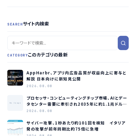
パンらが共催
サイト内検索
SEARCH
このカテゴリの最新
CATEGORY
AppHarbr、アプリ内広告品質が収益向上に寄与と
解説 日本向けに新知見公開
2026.08.08
プロセッサ・コンピューティングチップ市場、AIとデー
タセンター需要に牽引され2035年に約1.1兆ドル規
No Image
模へ成長か
2026.08.08
サイバー攻撃、1秒あたり約101回を検知 イタリア
発の攻撃が前年同期比約75倍に急増
2026.08.08