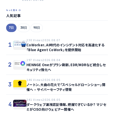
もっと見る
人気記事
7日
30日
90日
230 Views
2026.08.07
1
CoWorker、AI時代のインシデント対応を高速化する
「Blue Agent CoWork」を提供開始
197 Views
2026.08.04
2
HENNGE Oneがプラン刷新、EDR/MDRなど統合しセ
キュリティ強化へ
146 Views
2026.08.05
3
ノートン、大曲の花火で「スペシャルドローンショー」開
催へ – サイバーセーフティ啓発
141 Views
2026.08.05
4
ダークウェブ漏洩認証情報、把握できているか？ マジセ
ミがCISO向けウェビナー開催へ