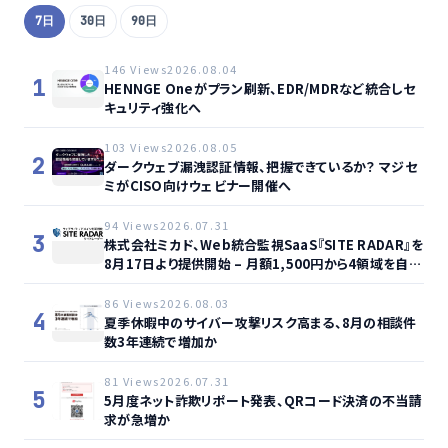
7日
30日
90日
146 Views
2026.08.04
1
HENNGE Oneがプラン刷新、EDR/MDRなど統合しセ
キュリティ強化へ
103 Views
2026.08.05
2
ダークウェブ漏洩認証情報、把握できているか？ マジセ
ミがCISO向けウェビナー開催へ
94 Views
2026.07.31
3
株式会社ミカド、Web統合監視SaaS『SITE RADAR』を
8月17日より提供開始 – 月額1,500円から4領域を自動
監視、動的サイト…
86 Views
2026.08.03
4
夏季休暇中のサイバー攻撃リスク高まる、8月の相談件
数3年連続で増加か
81 Views
2026.07.31
5
5月度ネット詐欺リポート発表、QRコード決済の不当請
求が急増か