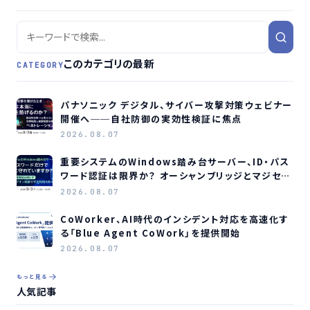
このカテゴリの最新
CATEGORY
パナソニック デジタル、サイバー攻撃対策ウェビナー
開催へ──自社防御の実効性検証に焦点
2026.08.07
重要システムのWindows踏み台サーバー、ID・パス
ワード認証は限界か？ オーシャンブリッジとマジセミ
がウェビナー開催へ
2026.08.07
CoWorker、AI時代のインシデント対応を高速化す
る「Blue Agent CoWork」を提供開始
2026.08.07
もっと見る
人気記事