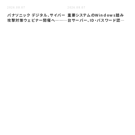
2026
2026.08.07
2026.08.07
Co
パナソニック デジタル、サイバー
重要システムのWindows踏み
ト対
攻撃対策ウェビナー開催へ──自
台サーバー、ID・パスワード認証
社防御…
は限…