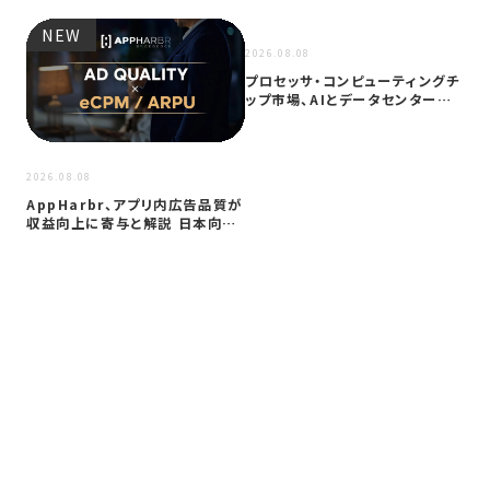
NEW
NEW
2026.08.08
プロセッサ・コンピューティングチ
ップ市場、AIとデータセンター需
要に…
2026
2026.08.08
サイ
AppHarbr、アプリ内広告品質が
を
収益向上に寄与と解説 日本向け
同
に…