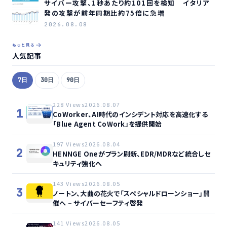
サイバー攻撃、1秒あたり約101回を検知 イタリア
発の攻撃が前年同期比約75倍に急増
2026.08.08
もっと見る
人気記事
7日
30日
90日
228 Views
2026.08.07
1
CoWorker、AI時代のインシデント対応を高速化する
「Blue Agent CoWork」を提供開始
197 Views
2026.08.04
2
HENNGE Oneがプラン刷新、EDR/MDRなど統合しセ
キュリティ強化へ
143 Views
2026.08.05
3
ノートン、大曲の花火で「スペシャルドローンショー」開
催へ – サイバーセーフティ啓発
141 Views
2026.08.05