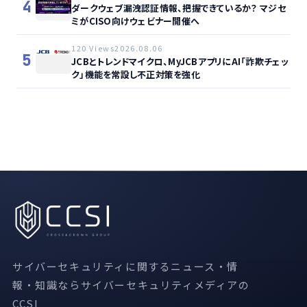
4
ダークウェブ漏洩認証情報、把握できているか？ マジセ
ミがCISO向けウェビナー開催へ
120 Views
2026.08.06
5
JCBとトレンドマイクロ、MyJCBアプリにAI「詐欺チェッ
ク」機能を常設し不正対策を強化
サイバーセキュリティに関するニュース・情
報・知識ならサイバーセキュリティメディアの
CCSI