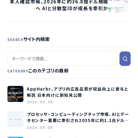
本人確認市場、2026年に約36.8億ドル規模
へ AIと分散型IDが成長を牽引か
サイト内検索
SEARCH
このカテゴリの最新
CATEGORY
AppHarbr、アプリ内広告品質が収益向上に寄与と
解説 日本向けに新知見公開
2026.08.08
プロセッサ・コンピューティングチップ市場、AIとデー
タセンター需要に牽引され2035年に約1.1兆ドル規
No Image
模へ成長か
2026.08.08