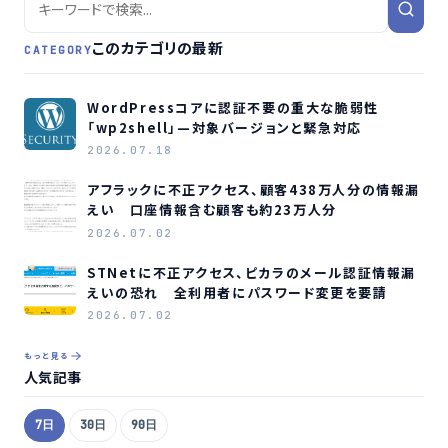
このカテゴリの最新
CATEGORY
WordPressコアに認証不要の重大な脆弱性
「wp2shell」—対象バージョンと緊急対応
2026.07.18
アフラックに不正アクセス、顧客438万人分の情報漏
えい 口座情報含む顧客も約23万人分
2026.07.02
STNetに不正アクセス、ピカラのメール認証情報漏
えいの恐れ 全利用者にパスワード変更を要請
2026.07.02
もっと見る
人気記事
7日
30日
90日