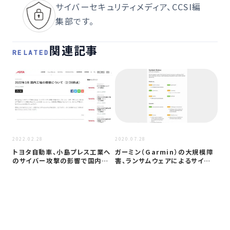
サイバーセキュリティメディア、CCSI編
集部です。
関連記事
RELATED
2026
2022.02.28
2020.07.28
九
トヨタ自動車、小島プレス工業へ
ガーミン（Garmin）の大規模障
ェ
のサイバー攻撃の影響で国内全
害、ランサムウェアによるサイバ
動
工場操業停…
ー攻…