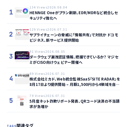
134 Views
2026.08.04
1
HENNGE Oneがプラン刷新、EDR/MDRなど統合しセ
キュリティ強化へ
129 Views
2026.07.31
2
サプライチェーンの脅威に「情報共有」で対抗か ドコモ
ビジネス、新サービス提供開始
91 Views
2026.08.05
3
ダークウェブ漏洩認証情報、把握できているか？ マジセ
ミがCISO向けウェビナー開催へ
89 Views
2026.07.31
4
株式会社ミカド、Web統合監視SaaS『SITE RADAR』を
8月17日より提供開始 – 月額1,500円から4領域を自動
監視、動的サイト…
79 Views
2026.07.31
5
5月度ネット詐欺リポート発表、QRコード決済の不当請
求が急増か
関連タグ
TAGS