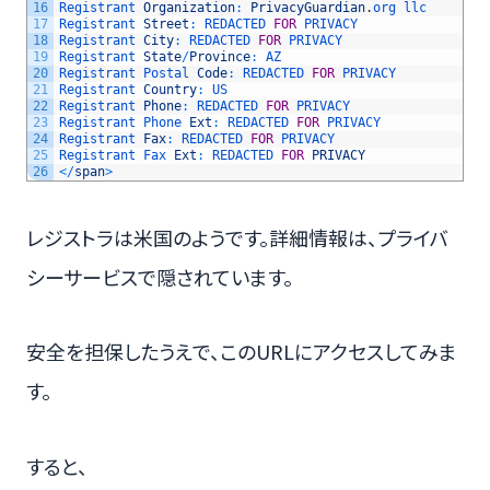
16
Registrant 
Organization
:
PrivacyGuardian
.
org 
llc
17
Registrant 
Street
:
REDACTED 
FOR
PRIVACY
18
Registrant 
City
:
REDACTED 
FOR
PRIVACY
19
Registrant 
State
/
Province
:
AZ
20
Registrant 
Postal 
Code
:
REDACTED 
FOR
PRIVACY
21
Registrant 
Country
:
US
22
Registrant 
Phone
:
REDACTED 
FOR
PRIVACY
23
Registrant 
Phone 
Ext
:
REDACTED 
FOR
PRIVACY
24
Registrant 
Fax
:
REDACTED 
FOR
PRIVACY
25
Registrant 
Fax 
Ext
:
REDACTED 
FOR
PRIVACY
26
<
/
span
>
レジストラは米国のようです。詳細情報は、プライバ
シーサービスで隠されています。
安全を担保したうえで、このURLにアクセスしてみま
す。
すると、