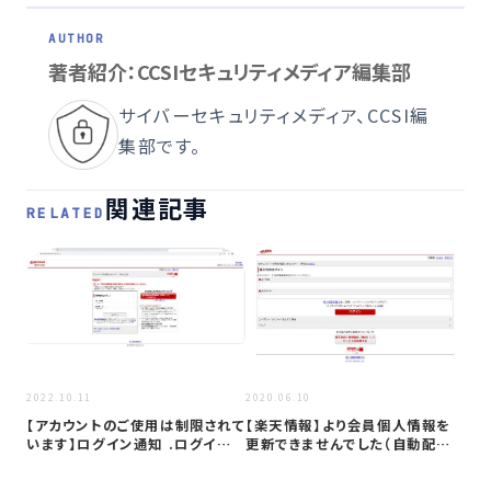
著者紹介：CCSIセキュリティメディア編集部
サイバーセキュリティメディア、CCSI編
集部です。
関連記事
RELATED
2020
2022.10.11
2020.06.10
「[
【アカウントのご使用は制限されて
【楽天情報】より会員個人情報を
(2
います】ログイン通知 .ログイン
更新できませんでした（自動配信
日時…
メール）…