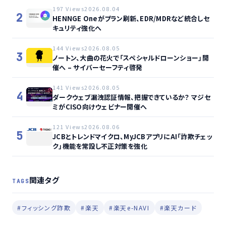
197 Views
2026.08.04
2
HENNGE Oneがプラン刷新、EDR/MDRなど統合しセ
キュリティ強化へ
144 Views
2026.08.05
3
ノートン、大曲の花火で「スペシャルドローンショー」開
催へ – サイバーセーフティ啓発
141 Views
2026.08.05
4
ダークウェブ漏洩認証情報、把握できているか？ マジセ
ミがCISO向けウェビナー開催へ
121 Views
2026.08.06
5
JCBとトレンドマイクロ、MyJCBアプリにAI「詐欺チェッ
ク」機能を常設し不正対策を強化
関連タグ
TAGS
#フィッシング詐欺
#楽天
#楽天e-NAVI
#楽天カード