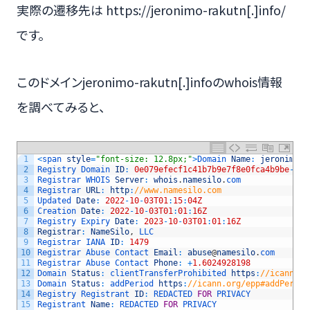
実際の遷移先は https://jeronimo-rakutn[.]info/
です。
このドメインjeronimo-rakutn[.]infoのwhois情報
を調べてみると、
1
<
span 
style
=
"font-size: 12.8px;"
>
Domain 
Name
:
jeronimo
-
r
2
Registry 
Domain 
ID
:
0e079efecf1c41b7b9e7f8e0fca4b9be
-
DON
3
Registrar 
WHOIS 
Server
:
whois
.
namesilo
.
com
4
Registrar 
URL
:
http
:
//www.namesilo.com
5
Updated 
Date
:
2022
-
10
-
03T01
:
15
:
04Z
6
Creation 
Date
:
2022
-
10
-
03T01
:
01
:
16Z
7
Registry 
Expiry 
Date
:
2023
-
10
-
03T01
:
01
:
16Z
8
Registrar
:
NameSilo
,
LLC
9
Registrar 
IANA 
ID
:
1479
10
Registrar 
Abuse 
Contact 
Email
:
abuse
@
namesilo
.
com
11
Registrar 
Abuse 
Contact 
Phone
:
+
1.6024928198
12
Domain 
Status
:
clientTransferProhibited 
https
:
//icann.or
13
Domain 
Status
:
addPeriod 
https
:
//icann.org/epp#addPeriod
14
Registry 
Registrant 
ID
:
REDACTED 
FOR
PRIVACY
15
Registrant 
Name
:
REDACTED 
FOR
PRIVACY