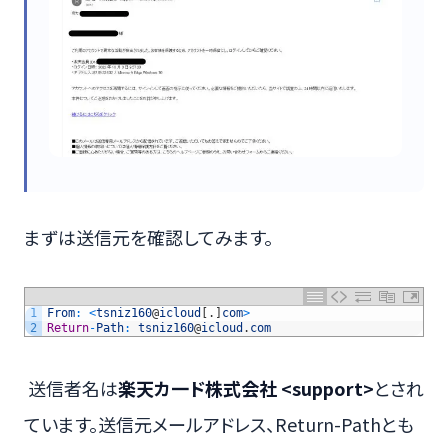
まずは送信元を確認してみます。
1
From
:
<
tsniz160
@
icloud
[
.
]
com
>
2
Return
-
Path
:
tsniz160
@
icloud
.
com
送信者名は
楽天カ一ド株式会社 <support>
とされ
ています。送信元メールアドレス、Return-Pathとも