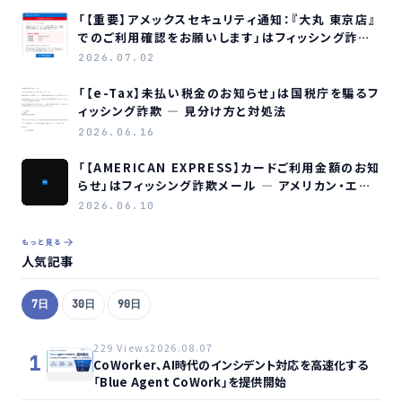
「【重要】アメックスセキュリティ通知：『大丸 東京店』
でのご利用確認をお願いします」はフィッシング詐欺
メールです
2026.07.02
「【e-Tax】未払い税金のお知らせ」は国税庁を騙るフ
ィッシング詐欺 ― 見分け方と対処法
2026.06.16
「【AMERICAN EXPRESS】カードご利用金額のお知
らせ」はフィッシング詐欺メール ― アメリカン・エキ
スプレスを装う偽メールの見分け方
2026.06.10
もっと見る
人気記事
7日
30日
90日
229 Views
2026.08.07
1
CoWorker、AI時代のインシデント対応を高速化する
「Blue Agent CoWork」を提供開始