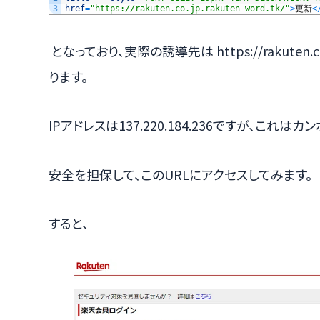
3
href
=
"https://rakuten.co.jp.rakuten-word.tk/"
>
更新
<
となっており、実際の誘導先は https://rakuten.co.
ります。
IPアドレスは137.220.184.236ですが、これは
安全を担保して、このURLにアクセスしてみます。
すると、