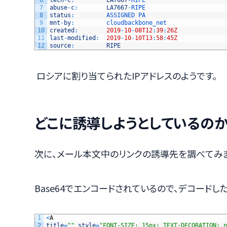
7
abuse
-
c
:
LA7667
-
RIPE
8
status
:
ASSIGNED 
PA
9
mnt
-
by
:
cloudbackbone_net
10
created
:
2019
-
10
-
08T12
:
39
:
26Z
11
last
-
modified
:
2019
-
10
-
10T13
:
58
:
45Z
12
source
:
RIPE
ロシアに割り当てられたIPアドレスのようです。
どこに誘導しようとしているの
次に、メール本文中のリンクの誘導先を調べてみま
Base64でエンコードされているので、デコードし
1
<
A
2
title
=
""
style
=
"FONT-SIZE: 15px; TEXT-DECORATION: n