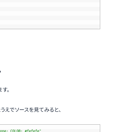
か
す。
たうえでソースを見てみると、
one; COLOR: #fefefe"