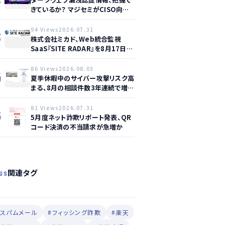
きているか？ マジセミがCISO向け
ウェビナー開催へ
94 Views
2026.07.31
3
株式会社ミカド、Web統合監視
SaaS『SITE RADAR』を8月17日よ
り提供開始 – 月額1,500円から4領
域を自動監視、動的サイト…
86 Views
2026.08.03
4
夏季休暇中のサイバー攻撃リスク高
まる、8月の相談件数3年連続で増加
か
81 Views
2026.07.31
5
5月度ネット詐欺リポート発表、QR
コード決済の不当請求が急増か
関連タグ
GS
#スパムメール
#フィッシング詐欺
#楽天