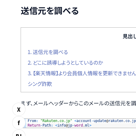
送信元を調べる
見出
1.
送信元を調べる
2.
どこに誘導しようとしているのか
3.
【楽天情報】より会員個人情報を更新できません
シング詐欺
まず、メールヘッダーからこのメールの送信元を調
X
1
From
:
"Rakuten.co.jp"
<
account
-
update
@
rakuten
.
co
.
jp
f
2
Return
-
Path
:
<
info
@
jp
-
word
.
ml
>