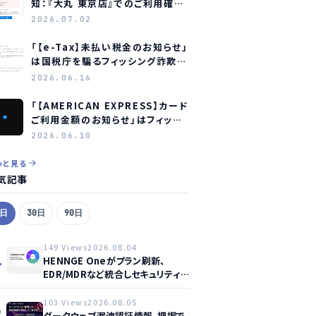
知：『大丸 東京店』でのご利用確認
をお願いします」はフィッシング詐
2026.07.02
欺メールです
「【e-Tax】未払い税金のお知らせ」
は国税庁を騙るフィッシング詐欺
― 見分け方と対処法
2026.06.16
「【AMERICAN EXPRESS】カード
ご利用金額のお知らせ」はフィッシ
ング詐欺メール ― アメリカン・エ
2026.06.10
キスプレスを装う偽メールの見分
け方
っと見る
気記事
7日
30日
90日
149 Views
2026.08.04
1
HENNGE Oneがプラン刷新、
EDR/MDRなど統合しセキュリティ
強化へ
103 Views
2026.08.05
2
ダークウェブ漏洩認証情報、把握で