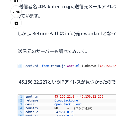
B!
送信者名はRakuten.co.jp、送信元メールアドレスは ac
LINE
っています。
⧉
しかし、Return-Pathは info@jp-word.ml 
送信元のサーバーも調べてみます。
1
Received
:
from 
rdns0
.
jp
-
word
.
ml
(
unknown
[
45.156.22
45.156.22.227というIPアドレスが見つかった
1
inetnum
:
45.156.22.0
-
45.156.22.255
2
netname
:
CloudBackbone
3
descr
:
OpenStack 
Cloud
4
country
:
RU
　　　→　（ロシア連邦）
5
admin
-
c
:
LA7667
-
RIPE
6
tech
-
c
:
LA7667
-
RIPE