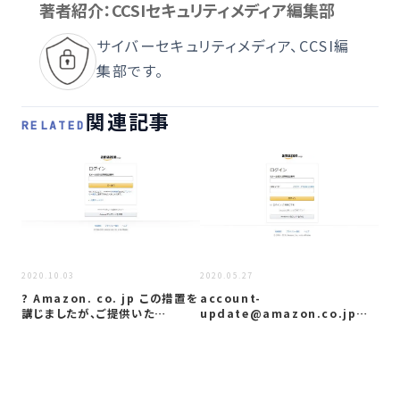
著者紹介：CCSIセキュリティメディア編集部
サイバーセキュリティメディア、CCSI編
集部です。
関連記事
RELATED
2020
2020.10.03
2020.05.27
「A
? Amazon. co. jp この措置を
account-
ア
講じましたが、ご提供いた…
update@amazon.co.jpと
いう、Ama…