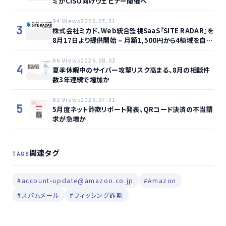
ミがCISO向けウェビナー開催へ
94 Views
2026.07.31
3
株式会社ミカド、Web統合監視SaaS『SITE RADAR』を
8月17日より提供開始 – 月額1,500円から4領域を自動
監視、動的サイト…
86 Views
2026.08.03
4
夏季休暇中のサイバー攻撃リスク高まる、8月の相談件
数3年連続で増加か
81 Views
2026.07.31
5
5月度ネット詐欺リポート発表、QRコード決済の不当請
求が急増か
関連タグ
TAGS
#account-update@amazon.co.jp
#Amazon
#スパムメール
#フィッシング詐欺