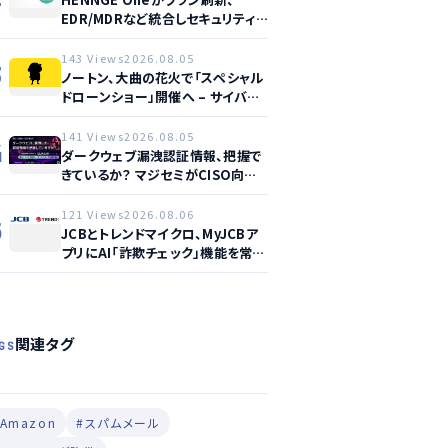
EDR/MDRなど統合しセキュリティ
強化へ
143 Views
2026.08.05
3
ノートン、大曲の花火で「スペシャル
ドローンショー」開催へ – サイバー
セーフティ啓発
141 Views
2026.08.05
4
ダークウェブ漏洩認証情報、把握で
きているか？ マジセミがCISO向け
ウェビナー開催へ
121 Views
2026.08.06
5
JCBとトレンドマイクロ、MyJCBア
プリにAI「詐欺チェック」機能を常設
し不正対策を強化
関連タグ
GS
#Amazon
#スパムメール