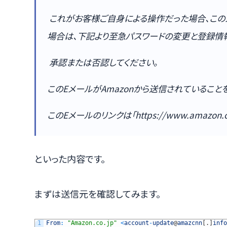
これがお客様ご自身による操作だった場合、このメ
場合は、下記より至急パスワードの変更と登録情
承認または否認してください。
このEメールがAmazonから送信されているこ
このEメールのリンクは「https://www.amazon.
といった内容です。
まずは送信元を確認してみます。
1
From
:
"Amazon.co.jp"
<
account
-
update
@
amazcnn
[
.
]
info