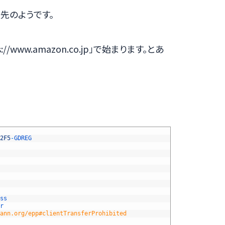
リンク先のようです。
www.amazon.co.jp」で始まります。とあ
2F5
-
GDREG
ss
r
ann.org/epp#clientTransferProhibited