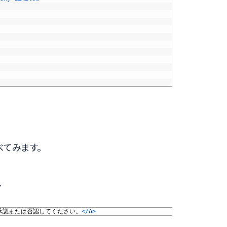
てみます。
、
承認または否認してください。
<
/
A
>