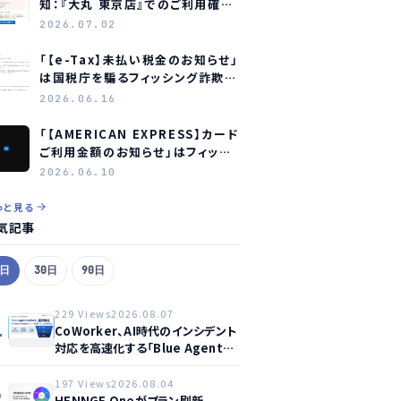
知：『大丸 東京店』でのご利用確認
をお願いします」はフィッシング詐
2026.07.02
欺メールです
「【e-Tax】未払い税金のお知らせ」
は国税庁を騙るフィッシング詐欺
― 見分け方と対処法
2026.06.16
「【AMERICAN EXPRESS】カード
ご利用金額のお知らせ」はフィッシ
ング詐欺メール ― アメリカン・エ
2026.06.10
キスプレスを装う偽メールの見分
け方
っと見る
気記事
7日
30日
90日
229 Views
2026.08.07
1
CoWorker、AI時代のインシデント
対応を高速化する「Blue Agent
CoWork」を提供開始
197 Views
2026.08.04
2
HENNGE Oneがプラン刷新、