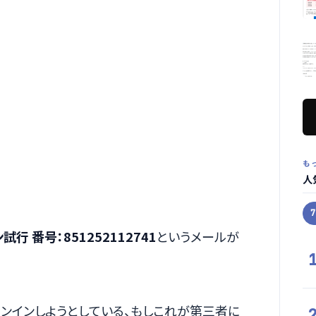
も
人
ン試行 番号：851252112741
というメールが
ンインしようとしている、もしこれが第三者に