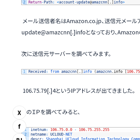
2
Return
-
Path
:
<
account
-
update
@
amazcnn
[
.
]
info
>
メール送信者名はAmazon.co.jp、送信元メールアドレ
update@amazcnn[.]infoとなっており、Am
次に送信元サーバーを調べてみます。
1
Received
:
from 
amazcnn
[
.
]
info
(
amazcnn
.
info
[
106.75
106.75.79[.]4というIPアドレスが出てきました。
このＩＰを調べてみると、
X
f
1
inetnum
:
106.75.0.0
-
106.75.255.255
2
netname
:
UCLOUD
-
NET
3
descr
:
Shanghai 
UCloud 
Information 
Technology 
Comp