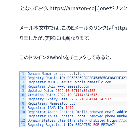
となっており、https://arnazon-co[.]oneが
メール本文中では、このEメールのリンクは「https://
りましたが、実際には異なります。
このドメインのwhoisをチェックしてみると、
1
Domain 
Name
:
arnazon
-
co
[
.
]
one
2
Registry 
Domain 
ID
:
D0536869FDE2B45A585FA18A11E321
3
Registrar 
WHOIS 
Server
:
whois
.
namesilo
.
com
4
Registrar 
URL
:
www
.
namesilo
.
com
5
Updated 
Date
:
2022
-
10
-
09T14
:
34
:
52Z
6
Creation 
Date
:
2022
-
10
-
04T14
:
34
:
51Z
7
Registry 
Expiry 
Date
:
2023
-
10
-
04T14
:
34
:
51Z
8
Registrar
:
NameSilo
,
LLC
9
Registrar 
IANA 
ID
:
1479
10
Registrar 
Abuse 
Contact 
Email
:
removed 
email 
addre
11
Registrar 
Abuse 
Contact 
Phone
:
removed 
phone 
numbe
12
Domain 
Status
:
clientTransferProhibited 
https
:
//ic
13
Registry 
Registrant 
ID
:
REDACTED 
FOR
PRIVACY