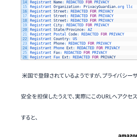
14
Registrant 
Name
:
REDACTED 
FOR
PRIVACY
15
Registrant 
Organization
:
PrivacyGuardian
.
org 
llc
16
Registrant 
Street
:
REDACTED 
FOR
PRIVACY
17
Registrant 
Street
:
REDACTED 
FOR
PRIVACY
18
Registrant 
Street
:
REDACTED 
FOR
PRIVACY
19
Registrant 
City
:
REDACTED 
FOR
PRIVACY
20
Registrant 
State
/
Province
:
AZ
21
Registrant 
Postal 
Code
:
REDACTED 
FOR
PRIVACY
22
Registrant 
Country
:
US
23
Registrant 
Phone
:
REDACTED 
FOR
PRIVACY
24
Registrant 
Phone 
Ext
:
REDACTED 
FOR
PRIVACY
25
Registrant 
Fax
:
REDACTED 
FOR
PRIVACY
26
Registrant 
Fax 
Ext
:
REDACTED 
FOR
PRIVACY
米国で登録されているようですが、プライバシー
安全を担保したうえで、実際にこのURLへアクセス
すると、