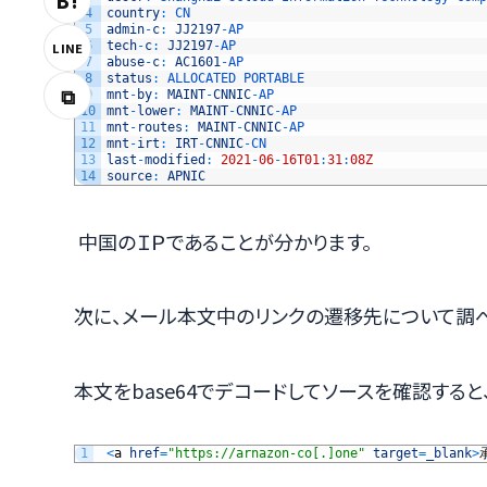
B!
4
country
:
CN
5
admin
-
c
:
JJ2197
-
AP
6
tech
-
c
:
JJ2197
-
AP
LINE
7
abuse
-
c
:
AC1601
-
AP
8
status
:
ALLOCATED 
PORTABLE
⧉
9
mnt
-
by
:
MAINT
-
CNNIC
-
AP
10
mnt
-
lower
:
MAINT
-
CNNIC
-
AP
11
mnt
-
routes
:
MAINT
-
CNNIC
-
AP
12
mnt
-
irt
:
IRT
-
CNNIC
-
CN
13
last
-
modified
:
2021
-
06
-
16T01
:
31
:
08Z
14
source
:
APNIC
中国のＩＰであることが分かります。
次に、メール本文中のリンクの遷移先について調べ
本文をbase64でデコードしてソースを確認すると
1
<
a
href
=
"https://arnazon-co[.]one"
target
=
_blank
>