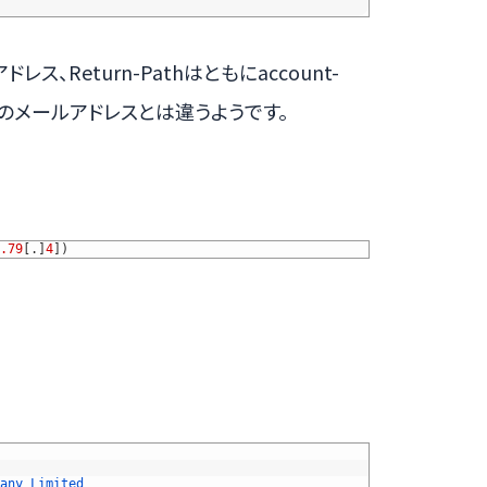
ス、Return-Pathはともにaccount-
azonのメールアドレスとは違うようです。
.79
[
.
]
4
]
)
any 
Limited