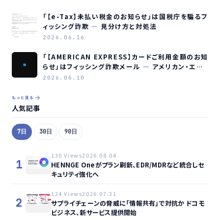
「【e-Tax】未払い税金のお知らせ」は国税庁を騙るフ
ィッシング詐欺 ― 見分け方と対処法
2026.06.16
「【AMERICAN EXPRESS】カードご利用金額のお知
らせ」はフィッシング詐欺メール ― アメリカン・エキ
スプレスを装う偽メールの見分け方
2026.06.10
もっと見る
人気記事
7日
30日
90日
130 Views
2026.08.04
1
HENNGE Oneがプラン刷新、EDR/MDRなど統合しセ
キュリティ強化へ
124 Views
2026.07.31
2
サプライチェーンの脅威に「情報共有」で対抗か ドコモ
ビジネス、新サービス提供開始