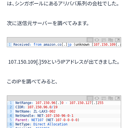
は、シンガポールにあるアリババ系列の会社でした。
次に送信元サーバーを調べてみます。
1
Received
:
from 
amazon
.
co
[
.
]
jp
(
unknown
[
107.150.109
[
.
]
59
]
107.150.109[.]59というIPアドレスが出てきました。
このIPを調べてみると、
1
NetRange
:
107.150.96
[
.
]
0
-
107.150.127
[
.
]
255
2
CIDR
:
107.150.96.0
/
19
3
NetName
:
ZL
-
LAX3
-
002
4
NetHandle
:
NET
-
107
-
150
-
96
-
0
-
1
5
Parent
:
NET107
(
NET
-
107
-
0
-
0
-
0
-
0
)
6
NetType
:
Direct 
Allocation