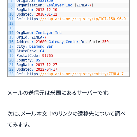
7
OriginAS
:
AS21859
8
Organization
:
Zenlayer 
Inc
(
ZENLA
-
7
)
9
RegDate
:
2013
-
12
-
10
10
Updated
:
2018
-
01
-
12
11
Ref
:
https
:
//rdap.arin.net/registry/ip/107.150.96.0
12
13
14
OrgName
:
Zenlayer 
Inc
15
OrgId
:
ZENLA
-
7
16
Address
:
21680
Gateway 
Center 
Dr
.
Suite
350
17
City
:
Diamond 
Bar
18
StateProv
:
CA
19
PostalCode
:
91765
20
Country
:
US
21
RegDate
:
2017
-
12
-
27
22
Updated
:
2022
-
04
-
17
23
Ref
:
https
:
//rdap.arin.net/registry/entity/ZENLA-7
メールの送信元は米国にあるサーバーです。
次に、メール本文中のリンクの遷移先について調べ
てみます。