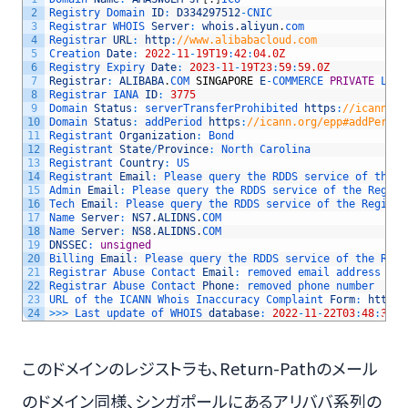
2
Registry 
Domain 
ID
:
D334297512
-
CNIC
3
Registrar 
WHOIS 
Server
:
whois
.
aliyun
.
com
4
Registrar 
URL
:
http
:
//www.alibabacloud.com
5
Creation 
Date
:
2022
-
11
-
19T19
:
42
:
04.0Z
6
Registry 
Expiry 
Date
:
2023
-
11
-
19T23
:
59
:
59.0Z
7
Registrar
:
ALIBABA
.
COM 
SINGAPORE
E
-
COMMERCE 
PRIVATE
LIMI
8
Registrar 
IANA 
ID
:
3775
9
Domain 
Status
:
serverTransferProhibited 
https
:
//icann.or
10
Domain 
Status
:
addPeriod 
https
:
//icann.org/epp#addPeriod
11
Registrant 
Organization
:
Bond
12
Registrant 
State
/
Province
:
North 
Carolina
13
Registrant 
Country
:
US
14
Registrant 
Email
:
Please 
query 
the 
RDDS 
service 
of 
the 
R
15
Admin 
Email
:
Please 
query 
the 
RDDS 
service 
of 
the 
Regist
16
Tech 
Email
:
Please 
query 
the 
RDDS 
service 
of 
the 
Registr
17
Name 
Server
:
NS7
.
ALIDNS
.
COM
18
Name 
Server
:
NS8
.
ALIDNS
.
COM
19
DNSSEC
:
unsigned
20
Billing 
Email
:
Please 
query 
the 
RDDS 
service 
of 
the 
Regi
21
Registrar 
Abuse 
Contact 
Email
:
removed 
email 
address
22
Registrar 
Abuse 
Contact 
Phone
:
removed 
phone 
number
23
URL 
of 
the 
ICANN 
Whois 
Inaccuracy 
Complaint 
Form
:
https
:
24
>>>
Last 
update 
of 
WHOIS 
database
:
2022
-
11
-
22T03
:
48
:
35.0
このドメインのレジストラも、Return-Pathのメール
のドメイン同様、シンガポールにあるアリババ系列の