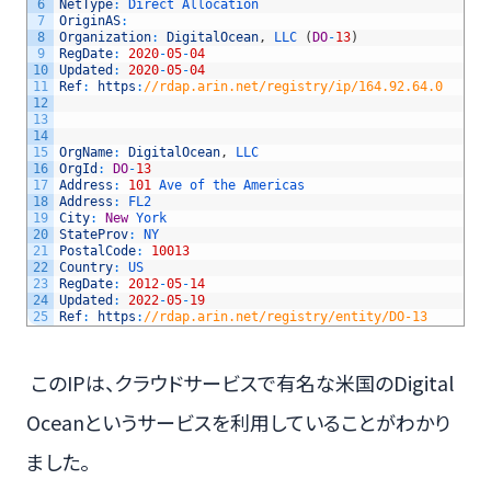
6
NetType
:
Direct 
Allocation
7
OriginAS
:
8
Organization
:
DigitalOcean
,
LLC
(
DO
-
13
)
9
RegDate
:
2020
-
05
-
04
10
Updated
:
2020
-
05
-
04
11
Ref
:
https
:
//rdap.arin.net/registry/ip/164.92.64.0
12
13
14
15
OrgName
:
DigitalOcean
,
LLC
16
OrgId
:
DO
-
13
17
Address
:
101
Ave 
of 
the 
Americas
18
Address
:
FL2
19
City
:
New
York
20
StateProv
:
NY
21
PostalCode
:
10013
22
Country
:
US
23
RegDate
:
2012
-
05
-
14
24
Updated
:
2022
-
05
-
19
25
Ref
:
https
:
//rdap.arin.net/registry/entity/DO-13
このIPは、クラウドサービスで有名な米国のDigital
Oceanというサービスを利用していることがわかり
ました。