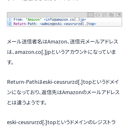
1
From
:
"Amazon"
<
info
@
amazon
.
co
[
.
]
jp
>
2
Return
-
Path
:
<
admin
@
eski
-
ceusrurzd
[
.
]
top
>
メール送信者名はAmazon、送信元メールアドレス
は、amazon.co[.]jpというアカウントになっていま
す。
Return-Pathはeski-ceusrurzd[.]topというドメイ
ンになっており、返信先はAmazonのメールアドレス
とは違うようです。
eski-ceusrurzd[.]topというドメインのレジストラ