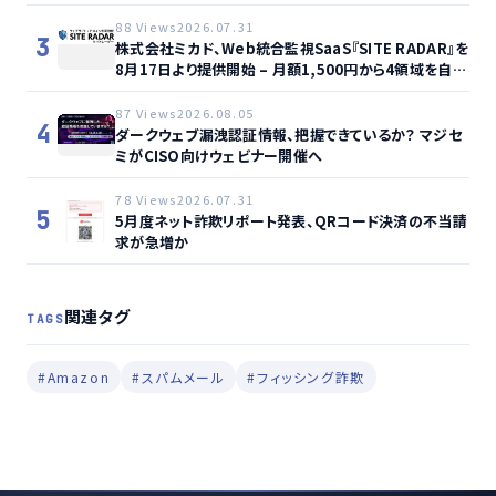
88 Views
2026.07.31
3
株式会社ミカド、Web統合監視SaaS『SITE RADAR』を
8月17日より提供開始 – 月額1,500円から4領域を自動
監視、動的サイト…
87 Views
2026.08.05
4
ダークウェブ漏洩認証情報、把握できているか？ マジセ
ミがCISO向けウェビナー開催へ
78 Views
2026.07.31
5
5月度ネット詐欺リポート発表、QRコード決済の不当請
求が急増か
関連タグ
TAGS
#Amazon
#スパムメール
#フィッシング詐欺