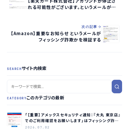
【楽天カード株式会社】アカウントが停止さ
れる可能性がございます。というメールがフィ
ッシング詐欺かを検証する
次の記事
【Amazon】重要なお知らせ というメールが
フィッシング詐欺かを検証する
サイト内検索
SEARCH
このカテゴリの最新
CATEGORY
「【重要】アメックスセキュリティ通知：『大丸 東京店』
でのご利用確認をお願いします」はフィッシング詐欺
メールです
2026.07.02