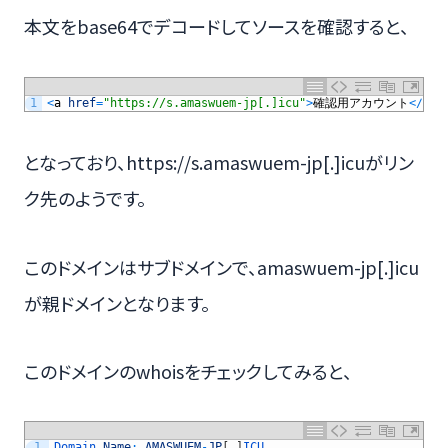
本文をbase64でデコードしてソースを確認すると、
1
<
a
href
=
"https://s.amaswuem-jp[.]icu"
>
確認用アカウント
<
/
a
>
となっており、https://s.amaswuem-jp[.]icuがリン
ク先のようです。
このドメインはサブドメインで、amaswuem-jp[.]icu
が親ドメインとなります。
このドメインのwhoisをチェックしてみると、
1
Domain 
Name
:
AMASWUEM
-
JP
[
.
]
ICU