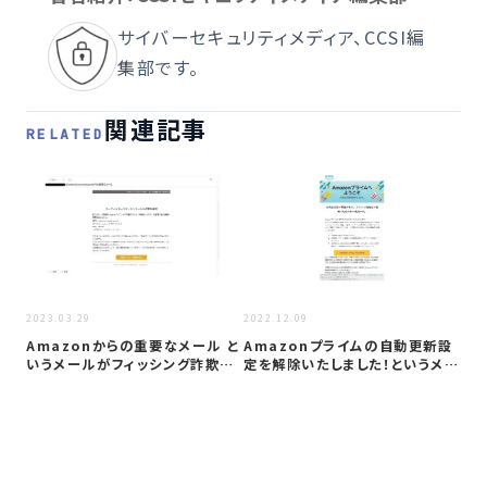
サイバーセキュリティメディア、CCSI編
集部です。
関連記事
RELATED
2022
2023.03.29
2022.12.09
【
Amazonからの重要なメール と
Amazonプライムの自動更新設
メ
いうメールがフィッシング詐欺か
定を解除いたしました！というメー
証
検証…
ルが…